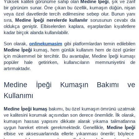
Yüksek kaliteli görünüme sahip olan
Medine İpeği
, şık ve zarif
bir görünüm sunar. Öne çıkan bu özellik, kumaşın düğün, nişan
veya özel davetlerde tercih edilmesine sebep olur. Bunun yanı
sıra,
Medine İpeği nerelerde kullanılır
sorusunun cevabı da
oldukça geniştir. Elbiselerden kaplara, eşarplardan kıyafetlere
kadar birçok alanda kullanılabilir.
Son olarak,
onlinekumasim
gibi platformlardan temin edilebilen
Medine İpeği
kumaş, hem günlük kullanım hem de özel günler
için mükemmel bir tercihtir. Bu avantajlar, Medine İpeği kumaşı
popüler hale getirirken, kullanıcıların memnuniyetini de
artırmaktadır.
Medine İpeği Kumaşın Bakımı ve
Kullanımı
Medine İpeği kumaş
bakımı, bu özel kumaşın ömrünü uzatmak
ve kalitesini korumak açısından son derece önemlidir. İlk olarak,
kumaşın hassas yapısını dikkate alarak yıkama talimatlarına
uygun hareket etmek gerekmektedir. Genellikle,
Medine İpeği
elbise ve aksesuarlarında ellerle yıkanması önerilir; böylece