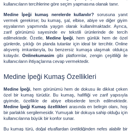
kullanıcıların tercihlerine göre seçim yapmasına olanak tanır.
Medine İpeği kumaş nerelerde kullanılır?
sorusuna yanıt
vermek gerekirse; bu kumaş, şal, elbise, abiye ve diğer giyim
eşyalarının yapımında yaygın olarak kullanılmaktadır. Ayrıca,
zarif görünümü sayesinde ev tekstili ürünlerinde de tercih
edilmektedir. Özetle,
Medine İpeği
, hem günlük hem de özel
günlerde, şıklığı ön planda tutanlar için ideal bir tercihtir. Online
alışveriş imkanlarıyla, bu benzersiz kumaşa ulaşmak oldukça
kolaydır.
Onlinekumasim
gibi platformlar, zengin çeşitliliği ile
kullanıcıların ihtiyaçlarına cevap vermektedir.
Medine İpeği Kumaş Özellikleri
Medine İpeği
, hem görünümü hem de dokusu ile dikkat çeken
özel bir kumaş türüdür. Bu kumaş, hafifliği ve zarif yapısıyla
giyimde, özellikle de abiye elbiselerde tercih edilmektedir.
Medine İpeği Kumaş özellikleri
arasında en belirgin olanı, hoş
bir parlaklık sergilemesidir. Yumuşak bir dokuya sahip olduğu için
kullanıcılarına büyük bir konfor sunar.
Bu kumaş türü, doğal elyaflardan üretildiğinden nefes alabilir bir