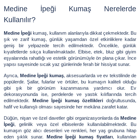
Medine İpeği Kumaş Nerelerde
Kullanılır?
Medine İpeği
kumaş, kullanım alanlarıyla dikkat çekmektedir. Bu
şık ve zarif kumaş, günlük yaşamdan özel etkinliklere kadar
geniş bir yelpazede tercih edilmektedir. Öncelikle, günlük
kıyafetlerde sıkça kullanılmaktadır. Elbise, etek, bluz gibi giyim
eşyalarında rahatlığı ve estetik görünümüyle ön plana çıkar. İnce
yapısı sayesinde sıcak yaz günlerinde ferah bir hissiyat sunar.
Ayrıca,
Medine İpeği kumaş
, aksesuarlarda ve ev tekstilinde de
popülerdir. Şallar, fularlar ve örtüler, bu kumaşın kaliteli olduğu
gibi şık bir görünüm kazanmasına yardımcı olur. Ev
dekorasyonunda ise, perdelerde ve yastık kılıflarında tercih
edilmektedir.
Medine İpeği kumaş özellikleri
doğrultusunda,
hafif ve kullanışlı olması sayesinde her mekâna zarafet katar.
Düğün, nişan ve özel davetler gibi organizasyonlarda da
Medine
İpeği
, gelinlik veya özel elbiselerde kullanılabilmektedir. Bu
kumaşın göz alıcı desenleri ve renkleri, her yaş grubuna hitap
eden şıklık sunar.
Medine İpeği kumaş fiyatları
, kullanılan