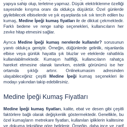
yapıya sahip olup, terletme yapmaz. Düşük elektriklenme özelliği
sayesinde kırışma oranı da oldukça düşüktür. Özel günlerde
giyilebilecek elbiselerde ve şık eşarplarda sık sık tercih edilen bu
kumaş,
Medine İpeği kumaş fiyatları
ile de dikkat çekmektedir.
Farklı bedene ve renge sahip seçenekleri, kullanıcıların her
zevke hitap etmesini sağlar.
Ayrıca
Medine İpeği kumaş nerelerde kullanılır?
sorusunun
yanıtı oldukça geniştir. Örneğin, düğünlerde gelinlik, nişanlarda
elbise veya günlük hayatta şık bluzlar ve eteklerde rahatlıkla
kullanılabilmektedir. Kumaşın hafifliği, kullanıcıların rahatça
hareket etmesine olanak tanırken, estetik görünümü ise her
ortamda şıklığı artırır. Onlinekumasim adresinden
ulaşabileceğiniz çeşitli
Medine İpeği
kumaş seçenekleri ile
modayı yakından takip edebilirsiniz.
Medine İpeği Kumaş Fiyatları
Medine İpeği kumaş fiyatları
, kalite, ebat ve desen gibi çeşitli
faktörlere bağlı olarak değişkenlik göstermektedir. Genellikle, bu
özel kumaşların metrekare fiyatları, kullanılan ipliklerin kalitesine
ve dokuma tekniğine göre belirlenir. Örneğin, daha ince ve zarif