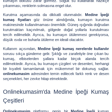
kumaşın dokusu zarar görmez. Soğuk su kullanarak nazikçe
yıkanması, renklerin solmasına engel olur.
Kurutma aşamasında da dikkatli olunmalıdır.
Medine İpeği
kumaş fiyatları
göz önüne alındığında, kumaşın kurutma
makinesinde kullanılmaması önemlidir. Güneş ışığında doğrudan
kurutmaktan kaçınılmalı, gölgede doğal yollarla kurutulması
tercih edilmelidir. Ayrıca, bu kumaşın ütülenmesi gerekiyorsa,
düşük ısıda ve buharla ütüleme en ideali olacaktır.
Kullanım açısından,
Medine İpeği kumaş nerelerde kullanılır
sorusu sıkça gündeme gelir. Şıklığı ve zarafetiyle öne çıkan bu
kumaş, elbiselerden şallara kadar birçok alanda tercih
edilmektedir. Ayrıca, bu kumaşın çizgileri ve desenleri, herhangi
bir kıyafeti tamamlamak için mükemmel bir dokunuş sağlar.
onlinekumasim
adresinden temin edilecek farklı renk ve desen
seçenekleri, her zevke hitap etmektedir.
Onlinekumasim'da Medine İpeği Kumaş
Çeşitleri
Onlinekumasim
platformu, geniş bir
Medine İpeği
kumaş