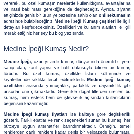
vererek, bu özel kumaşın nerelerde kullanıldığına, avantajlarına
ve nasıl bakılması gerektiğine de değineceğiz. Ayrıca, ziyaret
ettiğinizde geniş bir ürün yelpazesine sahip olan
onlinekumasim
adresinde bulabileceğiniz
Medine İpeği Kumaş çeşitleri
ile ilgili
detayları keşfedeceksiniz. Özellikleri ve kullanım alanları ile ilgili
merak ettiğiniz her şey bu blog yazısında!
Medine İpeği Kumaş Nedir?
Medine İpeği
, uzun yıllardır kumaş dünyasında önemli bir yere
sahip olan, zarif yapısı ve hafif dokusuyla bilinen bir kumaş
türüdür. Bu özel kumaş, özellikle İslam kültüründe ve
kıyafetlerinde sıklıkla tercih edilmektedir.
Medine İpeği kumaş
özellikleri
arasında yumuşaklık, parlaklık ve dayanıklılık gibi
unsurlar öne çıkmaktadır. Genellikle doğal liflerden üretilen bu
kumaş, hem estetik hem de işlevsellik açısından kullanıcıların
beğenisini kazanmıştır.
Medine İpeği kumaş fiyatları
ise kaliteye göre değişkenlik
gösterir. Farklı ebatlar ve renk seçenekleri sunan bu kumaş, her
bütçeye uygun alternatifler barındırmaktadır. Örneğin, temel
renklerden canlı renklere kadar geniş bir yelpazede bulunması,