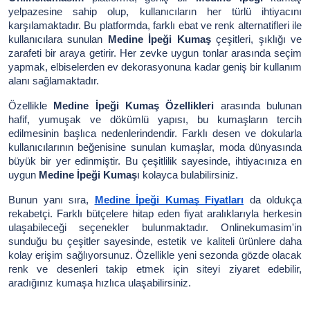
yelpazesine sahip olup, kullanıcıların her türlü ihtiyacını
karşılamaktadır. Bu platformda, farklı ebat ve renk alternatifleri ile
kullanıcılara sunulan
Medine İpeği Kumaş
çeşitleri, şıklığı ve
zarafeti bir araya getirir. Her zevke uygun tonlar arasında seçim
yapmak, elbiselerden ev dekorasyonuna kadar geniş bir kullanım
alanı sağlamaktadır.
Özellikle
Medine İpeği Kumaş Özellikleri
arasında bulunan
hafif, yumuşak ve dökümlü yapısı, bu kumaşların tercih
edilmesinin başlıca nedenlerindendir. Farklı desen ve dokularla
kullanıcılarının beğenisine sunulan kumaşlar, moda dünyasında
büyük bir yer edinmiştir. Bu çeşitlilik sayesinde, ihtiyacınıza en
uygun
Medine İpeği Kumaş
ı kolayca bulabilirsiniz.
Bunun yanı sıra,
Medine İpeği Kumaş Fiyatları
da oldukça
rekabetçi. Farklı bütçelere hitap eden fiyat aralıklarıyla herkesin
ulaşabileceği seçenekler bulunmaktadır. Onlinekumasim'in
sunduğu bu çeşitler sayesinde, estetik ve kaliteli ürünlere daha
kolay erişim sağlıyorsunuz. Özellikle yeni sezonda gözde olacak
renk ve desenleri takip etmek için siteyi ziyaret edebilir,
aradığınız kumaşa hızlıca ulaşabilirsiniz.