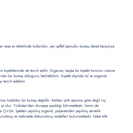
 veya ev tekstilinde kullanılan, yarı şeffaf pamuklu kumaş olarak karşımıza
kşam kıyafetlerinde de tercih edilir. Organze, başka bir kıyafet türünün üstüne
nılan bir kumaş olduğunu belirtebiliriz. Kıyafet dışında tül ve organze
 tercih edebilir.
sıyı tutabilen bir kumaş değildir. Kalitesi iplik sayısına göre değil inç
iyi olur. Türkistan’dan dünyaya yayıldığı bilinmektedir. İsmini de
in’dir. İpekten yapılmış organik, polyesterden yapılmış sentetik
kunulmuş ve makinede dokunulmuş modelleri bulunmaktadır. Fakat elle