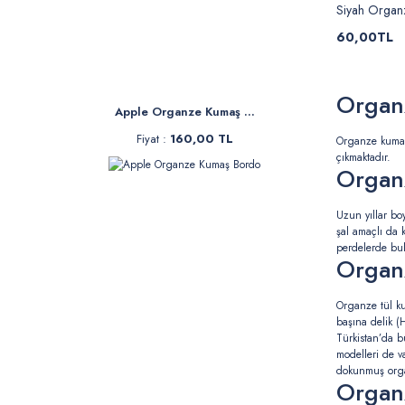
Siyah Organ
60,00TL
Organ
Apple Organze Kumaş ...
Fiyat :
160,00 TL
Organze kumaş,
çıkmaktadır.
Organz
Uzun yıllar boy
şal amaçlı da 
perdelerde bul
Organz
Organze tül kum
başına delik (
Türkistan’da b
modelleri de 
dokunmuş organ
Organz