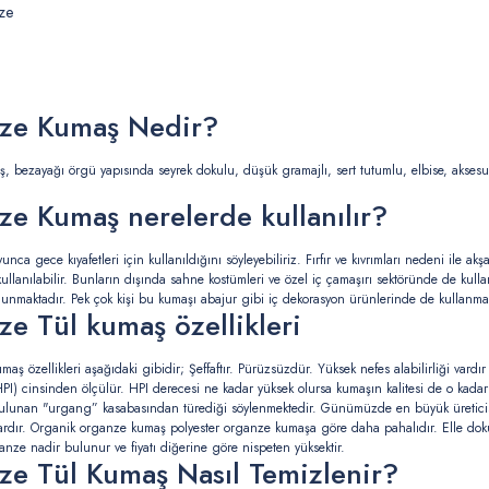
ze
ze Kumaş Nedir?
 bezayağı örgü yapısında seyrek dokulu, düşük gramajlı, sert tutumlu, elbise, aksesuar
e Kumaş nerelerde kullanılır?
unca gece kıyafetleri için kullanıldığını söyleyebiliriz. Fırfır ve kıvrımları nedeni ile a
kullanılabilir. Bunların dışında sahne kostümleri ve özel iç çamaşırı sektöründe de kulla
unmaktadır. Pek çok kişi bu kumaşı abajur gibi iç dekorasyon ürünlerinde de kullanmayı
e Tül kumaş özellikleri
aş özellikleri aşağıdaki gibidir; Şeffaftır. Pürüzsüzdür. Yüksek nefes alabilirliği vardır I
HPI) cinsinden ölçülür. HPI derecesi ne kadar yüksek olursa kumaşın kalitesi de o kadar 
ulunan "urgang” kasabasından türediği söylenmektedir. Günümüzde en büyük üreticisi Ç
vardır. Organik organze kumaş polyester organze kumaşa göre daha pahalıdır. Elle do
ze nadir bulunur ve fiyatı diğerine göre nispeten yüksektir.
e Tül Kumaş Nasıl Temizlenir?