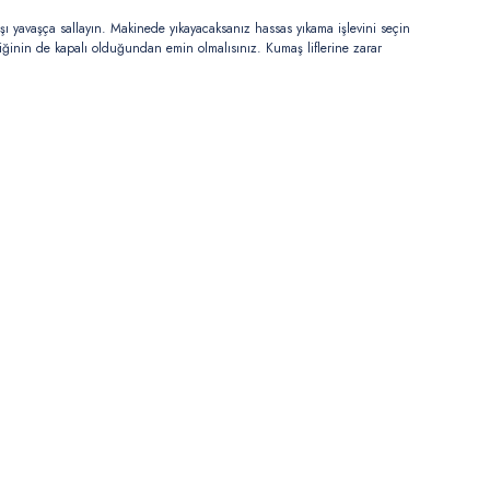
ı yavaşça sallayın. Makinede yıkayacaksanız hassas yıkama işlevini seçin
iğinin de kapalı olduğundan emin olmalısınız. Kumaş liflerine zarar