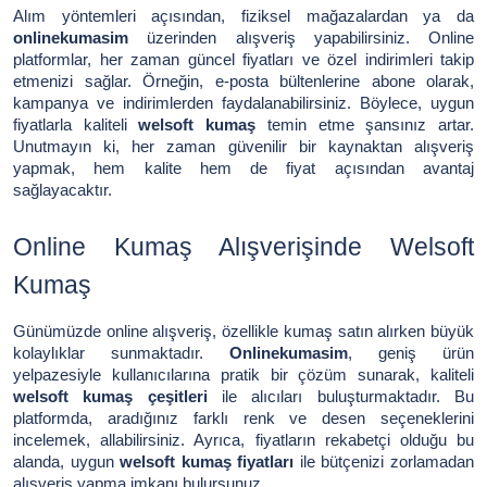
Alım yöntemleri açısından, fiziksel mağazalardan ya da
onlinekumasim
üzerinden alışveriş yapabilirsiniz. Online
platformlar, her zaman güncel fiyatları ve özel indirimleri takip
etmenizi sağlar. Örneğin, e-posta bültenlerine abone olarak,
kampanya ve indirimlerden faydalanabilirsiniz. Böylece, uygun
fiyatlarla kaliteli
welsoft kumaş
temin etme şansınız artar.
Unutmayın ki, her zaman güvenilir bir kaynaktan alışveriş
yapmak, hem kalite hem de fiyat açısından avantaj
sağlayacaktır.
Online Kumaş Alışverişinde Welsoft
Kumaş
Günümüzde online alışveriş, özellikle kumaş satın alırken büyük
kolaylıklar sunmaktadır.
Onlinekumasim
, geniş ürün
yelpazesiyle kullanıcılarına pratik bir çözüm sunarak, kaliteli
welsoft kumaş çeşitleri
ile alıcıları buluşturmaktadır. Bu
platformda, aradığınız farklı renk ve desen seçeneklerini
incelemek, allabilirsiniz. Ayrıca, fiyatların rekabetçi olduğu bu
alanda, uygun
welsoft kumaş fiyatları
ile bütçenizi zorlamadan
alışveriş yapma imkanı bulursunuz.