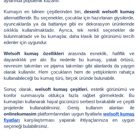
aylarında popülerlik kazanır.
Kumaşın en bilinen çeşitlerinden biri,
desenli welsoft kumaş
alternatifleridir. Bu seçenekler, çocuklar için hazırlanan giysilerde,
oyuncaklarda ya da battaniye gibi ev dekorasyon ürünlerinde
sıklıkla kullanılmaktadır. Ayrıca, tek renkli seçenekler de
bulunmaktadır ve bu kumaşlar, daha klasik bir görünümü tercih
edenler için uygundur.
Welsoft kumaş özellikleri
arasında esneklik, hafiflik ve
dayanıklılık yer alır. Bu nedenle bu kumaş, yatak örtüsü,
nevresim takımları ve pijama takımları gibi alanlarda da yaygın
olarak kullanılır. Hem çocukların hem de yetişkinlerin rahatça
kullanabileceği bu kumaş türü, birçok üründe bulunabilir.
Sonuç olarak,
welsoft kumaş çeşitleri
, estetik görünümü ve
konfor sunmasıyla oldukça fazla rağbet görmektedir. Bu
kumaşları kullanarak hayal gücünüzü serbest bırakabilir ve çeşitli
projelerde kullanabilirsiniz. Geniş kullanım alanları ile
onlinekumasim
platformlarından uygun fiyatlarla
welsoft kumaş
fiyatları
karşılaştırması yaparak ihtiyaçlarınıza en uygun
seçeneği bulabilirsiniz.