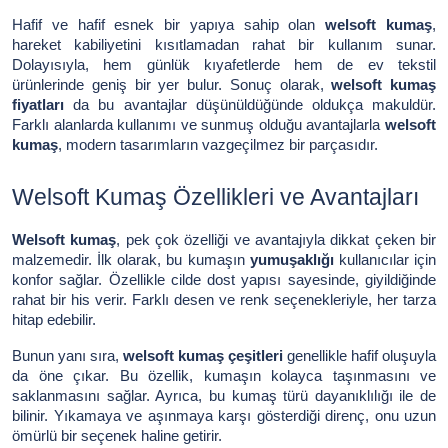
Hafif ve hafif esnek bir yapıya sahip olan
welsoft kumaş
,
hareket kabiliyetini kısıtlamadan rahat bir kullanım sunar.
Dolayısıyla, hem günlük kıyafetlerde hem de ev tekstil
ürünlerinde geniş bir yer bulur. Sonuç olarak,
welsoft kumaş
fiyatları
da bu avantajlar düşünüldüğünde oldukça makuldür.
Farklı alanlarda kullanımı ve sunmuş olduğu avantajlarla
welsoft
kumaş
, modern tasarımların vazgeçilmez bir parçasıdır.
Welsoft Kumaş Özellikleri ve Avantajları
Welsoft kumaş
, pek çok özelliği ve avantajıyla dikkat çeken bir
malzemedir. İlk olarak, bu kumaşın
yumuşaklığı
kullanıcılar için
konfor sağlar. Özellikle cilde dost yapısı sayesinde, giyildiğinde
rahat bir his verir. Farklı desen ve renk seçenekleriyle, her tarza
hitap edebilir.
Bunun yanı sıra,
welsoft kumaş çeşitleri
genellikle hafif oluşuyla
da öne çıkar. Bu özellik, kumaşın kolayca taşınmasını ve
saklanmasını sağlar. Ayrıca, bu kumaş türü dayanıklılığı ile de
bilinir. Yıkamaya ve aşınmaya karşı gösterdiği direnç, onu uzun
ömürlü bir seçenek haline getirir.