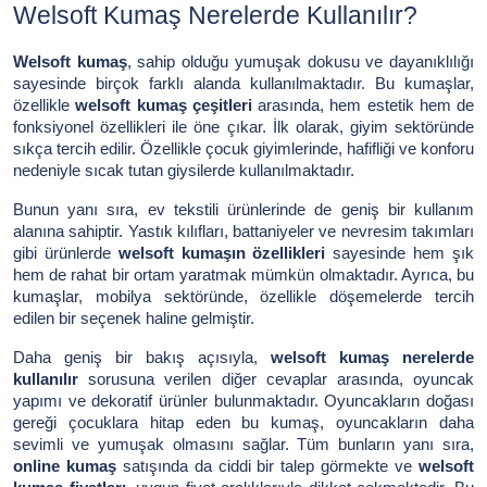
Welsoft Kumaş Nerelerde Kullanılır?
Welsoft kumaş
, sahip olduğu yumuşak dokusu ve dayanıklılığı
sayesinde birçok farklı alanda kullanılmaktadır. Bu kumaşlar,
özellikle
welsoft kumaş çeşitleri
arasında, hem estetik hem de
fonksiyonel özellikleri ile öne çıkar. İlk olarak, giyim sektöründe
sıkça tercih edilir. Özellikle çocuk giyimlerinde, hafifliği ve konforu
nedeniyle sıcak tutan giysilerde kullanılmaktadır.
Bunun yanı sıra, ev tekstili ürünlerinde de geniş bir kullanım
alanına sahiptir. Yastık kılıfları, battaniyeler ve nevresim takımları
gibi ürünlerde
welsoft kumaşın özellikleri
sayesinde hem şık
hem de rahat bir ortam yaratmak mümkün olmaktadır. Ayrıca, bu
kumaşlar, mobilya sektöründe, özellikle döşemelerde tercih
edilen bir seçenek haline gelmiştir.
Daha geniş bir bakış açısıyla,
welsoft kumaş nerelerde
kullanılır
sorusuna verilen diğer cevaplar arasında, oyuncak
yapımı ve dekoratif ürünler bulunmaktadır. Oyuncakların doğası
gereği çocuklara hitap eden bu kumaş, oyuncakların daha
sevimli ve yumuşak olmasını sağlar. Tüm bunların yanı sıra,
online kumaş
satışında da ciddi bir talep görmekte ve
welsoft