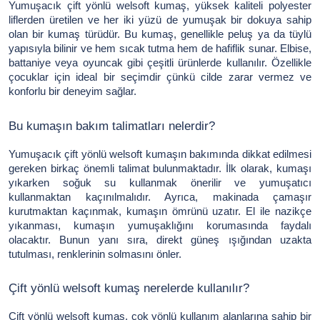
Yumuşacık çift yönlü welsoft kumaş, yüksek kaliteli polyester
liflerden üretilen ve her iki yüzü de yumuşak bir dokuya sahip
olan bir kumaş türüdür. Bu kumaş, genellikle peluş ya da tüylü
yapısıyla bilinir ve hem sıcak tutma hem de hafiflik sunar. Elbise,
battaniye veya oyuncak gibi çeşitli ürünlerde kullanılır. Özellikle
çocuklar için ideal bir seçimdir çünkü cilde zarar vermez ve
konforlu bir deneyim sağlar.
Bu kumaşın bakım talimatları nelerdir?
Yumuşacık çift yönlü welsoft kumaşın bakımında dikkat edilmesi
gereken birkaç önemli talimat bulunmaktadır. İlk olarak, kumaşı
yıkarken soğuk su kullanmak önerilir ve yumuşatıcı
kullanmaktan kaçınılmalıdır. Ayrıca, makinada çamaşır
kurutmaktan kaçınmak, kumaşın ömrünü uzatır. El ile nazikçe
yıkanması, kumaşın yumuşaklığını korumasında faydalı
olacaktır. Bunun yanı sıra, direkt güneş ışığından uzakta
tutulması, renklerinin solmasını önler.
Çift yönlü welsoft kumaş nerelerde kullanılır?
Çift yönlü welsoft kumaş, çok yönlü kullanım alanlarına sahip bir