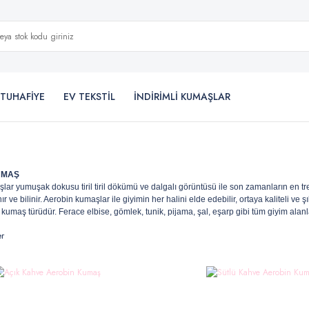
TUHAFİYE
EV TEKSTİL
İNDİRİMLİ KUMAŞLAR
UMAŞ
lar yumuşak dokusu tiril tiril dökümü ve dalgalı görüntüsü ile son zamanların en t
ır ve bilinir. Aerobin kumaşlar ile giyimin her halini elde edebilir, ortaya kaliteli ve
 kumaş türüdür. Ferace elbise, gömlek, tunik, pijama, şal, eşarp gibi tüm giyim alanla
er