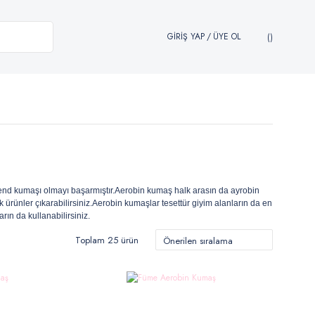
GİRİŞ YAP
/
ÜYE OL
rend kumaşı olmayı başarmıştır.Aerobin kumaş halk arasın da ayrobin
 şık ürünler çıkarabilirsiniz.Aerobin kumaşlar tesettür giyim alanların da en
rın da kullanabilirsiniz.
Toplam 25 ürün