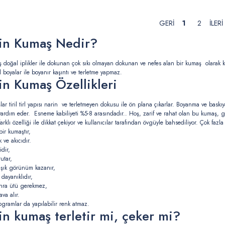
1
2
in Kumaş Nedir?
doğal iplikler ile dokunan çok sıkı olmayan dokunan ve nefes alan bir kumaş olarak karş
 boyalar ile boyanır kaşıntı ve terletme yapmaz.
n Kumaş Özellikleri
r tiril tirl yapısı narin ve terletmeyen dokusu ile ön plana çıkarlar. Boyanma ve baskıya 
rdım eder. Esneme kabiliyeti %5-8 arasındadır.. Hoş, zarif ve rahat olan bu kumaş, g
rklı özelliği ile dikkat çekiyor ve kullanıcılar tarafından övgüyle bahsediliyor. Çok fazla
bir kumaştır,
ve akıcıdır.
idir,
tutar,
le şık görünüm kazanır,
 dayanıklıdır,
nra ütü gerekmez,
va alır.
ogramlar da yapılabilir renk atmaz.
n kumaş terletir mi, çeker mi?