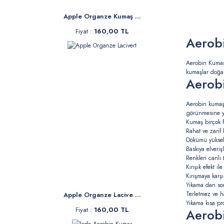
Apple Organze Kumaş ...
Fiyat :
160,00 TL
Aerob
Aerobin Kumaş 
kumaşlar doğal
Aerobi
Aerobin kumaşla
görünmesine ya
Kumaş birçok fa
Rahat ve zarif 
Dökümü yüksek 
Baskıya elverişl
Renkleri canlı 
Kırışık efekt i
Kırışmaya karşı
Yıkama dan so
Terletmez ve ha
Apple Organze Lacive ...
Yıkama kısa pr
Fiyat :
160,00 TL
Aerobi