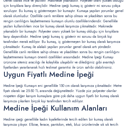
Genel olarak ince ve yazlıktır. Makinede yıkanabilir. Polyester oranı yüksek olduğu
için kırışıklara karşı dirençlidir. Medine ipeği kumaş iç gösterir mi sorusu çokça
soruluyor. Bu kumaş iç göstermeyen bir kumaştır. Kumaşa yapılan yorumlar genel
olarak olumludur. Özellikle canlı renklere sahip olması ve yıkadıktan sonra bu
rengin canlılığını kaybetmemesi kumaşın olumlu özelliklerindendir. Genellikle
yazları kullanılırken ince bir kumaş olarak karşımıza çıkmaktadır. Makinede
yıkanabilir bir kumaştır. Polyester oranı yüksek bir kumaş olduğu için kırışıklara
karşı dayanıklıdır. Medine ipeği kumaş iç gösterir mi sorusu da birçok kişi
tarafından merak ediliyor. Bu kumaş, iç göstermeyen bir kumaş olarak karşımıza
çıkmaktadır. Kumaş ile alakalı yapılan yorumlar genel olarak artı yöndedir.
Genellikle canlı renklere sahip olması ve yıkadıktan sonra bu rengin canlılığını
kaybetmemesi kumaşın önemli özellikleri arasındadır. Medine İpeği Kumaşı
ürününe sitemiz aracılığı ile kolaylıkla ulaşabilir ve dilediğiniz gibi avantajlı
fiyatlardan yararlanarak hızlı teslimat garantisi ile ürün sahibi olabilirsiniz.
Uygun Fiyatlı Medine İpeği
Medine İpeği Kumaşın eni genellikle 150 cm olarak karşımıza çıkmaktadır. Metre
fiyatı olarak ise 25-50 TL arasında değişmektedir. Yüzde yüz polyester olanlar
nispeten diğer karışım kumaşlara göre çok daha uygun fiyatlı bir kumaş olarak
karşımıza çıkarken birçok kişi tarafından tercih ediliyor.
Medine İpeği Kullanım Alanları
Medine ipeği genellikle kadın kıyafetlerinde tercih edilen bir kumaş olarak
karşımıza çıkıyor. Elbise, ferace, pantolon, etek, bluz ürünlerinde sık sık tercih