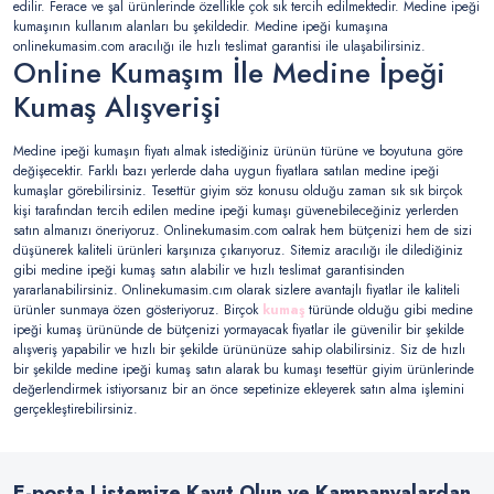
edilir. Ferace ve şal ürünlerinde özellikle çok sık tercih edilmektedir. Medine ipeği
kumaşının kullanım alanları bu şekildedir. Medine ipeği kumaşına
onlinekumasim.com aracılığı ile hızlı teslimat garantisi ile ulaşabilirsiniz.
Online Kumaşım İle Medine İpeği
Kumaş Alışverişi
Medine ipeği kumaşın fiyatı almak istediğiniz ürünün türüne ve boyutuna göre
değişecektir. Farklı bazı yerlerde daha uygun fiyatlara satılan medine ipeği
kumaşlar görebilirsiniz. Tesettür giyim söz konusu olduğu zaman sık sık birçok
kişi tarafından tercih edilen medine ipeği kumaşı güvenebileceğiniz yerlerden
satın almanızı öneriyoruz. Onlinekumasim.com oalrak hem bütçenizi hem de sizi
düşünerek kaliteli ürünleri karşınıza çıkarıyoruz. Sitemiz aracılığı ile dilediğiniz
gibi medine ipeği kumaş satın alabilir ve hızlı teslimat garantisinden
yararlanabilirsiniz. Onlinekumasim.cım olarak sizlere avantajlı fiyatlar ile kaliteli
ürünler sunmaya özen gösteriyoruz. Birçok
kumaş
türünde olduğu gibi medine
ipeği kumaş ürününde de bütçenizi yormayacak fiyatlar ile güvenilir bir şekilde
alışveriş yapabilir ve hızlı bir şekilde ürününüze sahip olabilirsiniz. Siz de hızlı
bir şekilde medine ipeği kumaş satın alarak bu kumaşı tesettür giyim ürünlerinde
değerlendirmek istiyorsanız bir an önce sepetinize ekleyerek satın alma işlemini
gerçekleştirebilirsiniz.
E-posta Listemize Kayıt Olun ve Kampanyalardan