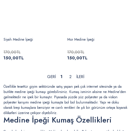
Siyah Medine İpeği
Mor Medine İpeği
170,00TL
170,00TL
150,00TL
150,00TL
1
2
Özellikle tesettür giyim sektöründe satış yapan pek çok internet sitesinde ya da
butikte medine ipeği kumaşı görebilirsiniz. Kumaş isminin aksine ne Medine’den
gelmektedir ne ipek bir kumaştır. Piyasada yüzde yüz polyester ya da viskon
polyester karışımı medine ipeği kumaşta bol bol bulunmaktadır. Yapı ve doku
olarak krep kumaşlara benziyor ve canlı renkleri ile şık bir görünüm ortaya koyarak
dikkatleri üzerine çekiyor diyebiliriz.
Medine İpeği Kumaş Özellikleri