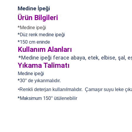
Medine İpeği
Ürün Bilgileri
*Medine ipeği
*Düz renk medine ipeği
*150 cm eninde
Kullanım Alanları
*Medine ipeği ferace abaya, etek, elbise, şal, e
Yıkama Talimatı
Medine ipeği
*
30° de yıkanmalıdır.
Renkli deterjan kullanılmalıdır. Çamaşır suyu leke çıka
*
*Maksimum 150
°
ütülenebilir
Bu ürünün fiyat bilgisi, resim, ürün açıklamalarında ve diğer konularda
Görüş ve önerileriniz için teşekkür ederiz.