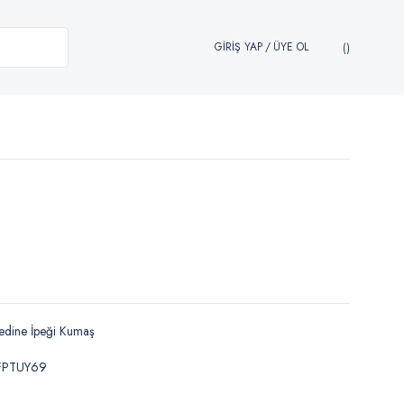
GİRİŞ YAP
/
ÜYE OL
edine İpeği Kumaş
FPTUY69