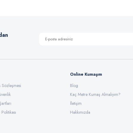
Yorum Yaz
dan
Online Kumaşım
ış Sözleşmesi
Blog
üvenlik
Gönder
Kaç Metre Kumaş Almalıyım?
Şartları
İletişim
 Politikası
Hakkımızda