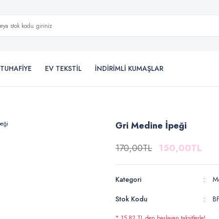
TUHAFİYE
EV TEKSTİL
İNDİRİMLİ KUMAŞLAR
Gri Medine İpeği
170,00TL
150,00TL
Kategori
M
Stok Kodu
B
* 15,82 TL den başlayan taksitlerle!