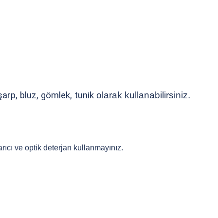
şarp, bluz, gömlek, tunik
olarak kullanabilirsiniz.
rıcı ve optik deterjan kullanmayınız.
 yetersiz gördüğünüz noktaları öneri formunu kullanarak tarafımıza iletebilirsiniz
Bu ürüne ilk yorumu siz yapın!