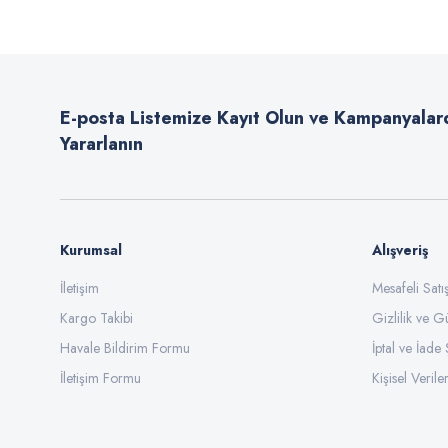
Ürün resmi kalitesiz, bozuk veya görüntülenemiyor.
Ürün açıklamasında eksik bilgiler bulunuyor.
E-posta Listemize Kayıt Olun ve Kampanyalar
Ürün bilgilerinde hatalar bulunuyor.
Yararlanın
Ürün fiyatı diğer sitelerden daha pahalı.
Bu ürüne benzer farklı alternatifler olmalı.
Kurumsal
Alışveriş
İletişim
Mesafeli Sat
Kargo Takibi
Gizlilik ve G
Havale Bildirim Formu
İptal ve İade 
İletişim Formu
Kişisel Veriler