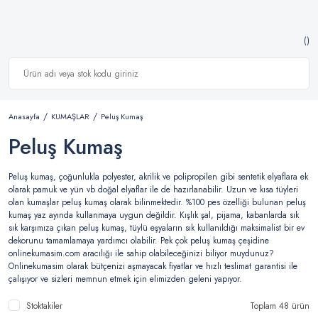
Anasayfa
KUMAŞLAR
Peluş Kumaş
Peluş Kumaş
Peluş kumaş, çoğunlukla polyester, akrilik ve polipropilen gibi sentetik elyaflara ek
olarak pamuk ve yün vb doğal elyaflar ile de hazırlanabilir. Uzun ve kısa tüyleri
olan kumaşlar peluş kumaş olarak bilinmektedir. %100 pes özelliği bulunan peluş
kumaş yaz ayında kullanmaya uygun değildir. Kışlık şal, pijama, kabanlarda sık
sık karşımıza çıkan peluş kumaş, tüylü eşyaların sık kullanıldığı maksimalist bir ev
dekorunu tamamlamaya yardımcı olabilir. Pek çok peluş kumaş çeşidine
onlinekumasim.com aracılığı ile sahip olabileceğinizi biliyor muydunuz?
Onlinekumasim olarak bütçenizi aşmayacak fiyatlar ve hızlı teslimat garantisi ile
çalışıyor ve sizleri memnun etmek için elimizden geleni yapıyor.
Stoktakiler
Toplam 48 ürün