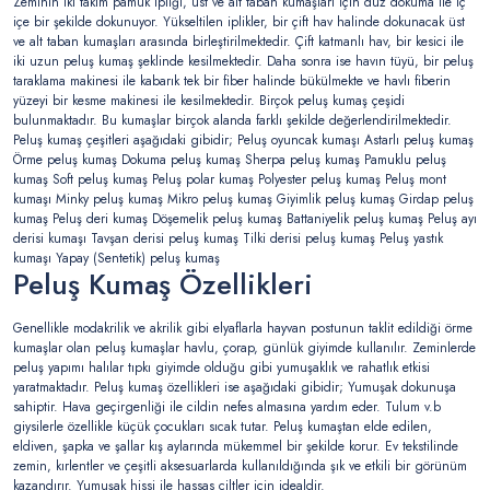
Zeminin iki takım pamuk ipliği, üst ve alt taban kumaşları için düz dokuma ile iç
içe bir şekilde dokunuyor. Yükseltilen iplikler, bir çift hav halinde dokunacak üst
ve alt taban kumaşları arasında birleştirilmektedir. Çift katmanlı hav, bir kesici ile
iki uzun peluş kumaş şeklinde kesilmektedir. Daha sonra ise havın tüyü, bir peluş
taraklama makinesi ile kabarık tek bir fiber halinde bükülmekte ve havlı fiberin
yüzeyi bir kesme makinesi ile kesilmektedir. Birçok peluş kumaş çeşidi
bulunmaktadır. Bu kumaşlar birçok alanda farklı şekilde değerlendirilmektedir.
Peluş kumaş çeşitleri aşağıdaki gibidir; Peluş oyuncak kumaşı Astarlı peluş kumaş
Örme peluş kumaş Dokuma peluş kumaş Sherpa peluş kumaş Pamuklu peluş
kumaş Soft peluş kumaş Peluş polar kumaş Polyester peluş kumaş Peluş mont
kumaşı Minky peluş kumaş Mikro peluş kumaş Giyimlik peluş kumaş Girdap peluş
kumaş Peluş deri kumaş Döşemelik peluş kumaş Battaniyelik peluş kumaş Peluş ayı
derisi kumaşı Tavşan derisi peluş kumaş Tilki derisi peluş kumaş Peluş yastık
kumaşı Yapay (Sentetik) peluş kumaş
Peluş Kumaş Özellikleri
Genellikle modakrilik ve akrilik gibi elyaflarla hayvan postunun taklit edildiği örme
kumaşlar olan peluş kumaşlar havlu, çorap, günlük giyimde kullanılır. Zeminlerde
peluş yapımı halılar tıpkı giyimde olduğu gibi yumuşaklık ve rahatlık etkisi
yaratmaktadır. Peluş kumaş özellikleri ise aşağıdaki gibidir; Yumuşak dokunuşa
sahiptir. Hava geçirgenliği ile cildin nefes almasına yardım eder. Tulum v.b
giysilerle özellikle küçük çocukları sıcak tutar. Peluş kumaştan elde edilen,
eldiven, şapka ve şallar kış aylarında mükemmel bir şekilde korur. Ev tekstilinde
zemin, kırlentler ve çeşitli aksesuarlarda kullanıldığında şık ve etkili bir görünüm
kazandırır. Yumuşak hissi ile hassas ciltler için idealdir.