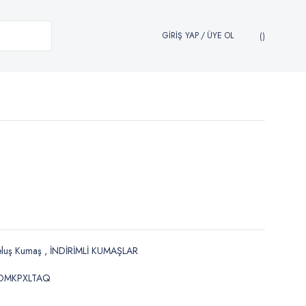
GİRİŞ YAP
/
ÜYE OL
eluş Kumaş
,
İNDİRİMLİ KUMAŞLAR
DMKPXLTAQ