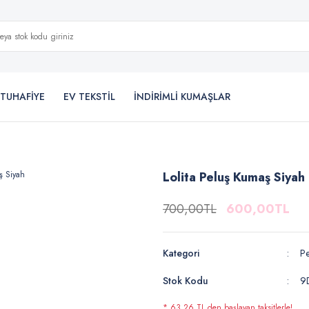
TUHAFİYE
EV TEKSTİL
İNDİRİMLİ KUMAŞLAR
Lolita Peluş Kumaş Siyah
700,00TL
600,00TL
Kategori
P
Stok Kodu
9
* 63,26 TL den başlayan taksitlerle!