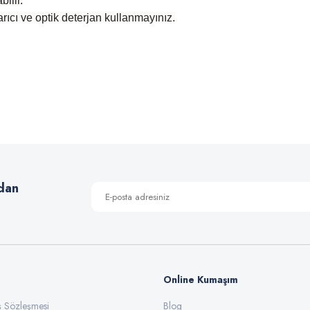
ilir.
rıcı ve optik deterjan kullanmayınız.
 yetersiz gördüğünüz noktaları öneri formunu kullanarak tarafımıza iletebilirsiniz
Bu ürüne ilk yorumu siz yapın!
Yorum Yaz
dan
Online Kumaşım
ış Sözleşmesi
Blog