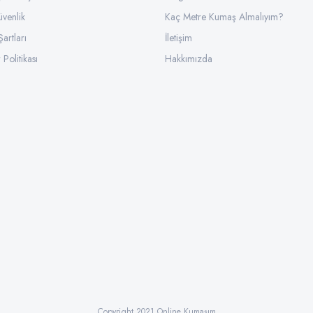
üvenlik
Gönder
Kaç Metre Kumaş Almalıyım?
Şartları
İletişim
 Politikası
Hakkımızda
Copyright 2021 Online Kumaşım