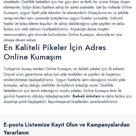
olmaktadır. Özellikle bebekleri için her gün yeni ve farklı bir ürüne ihtiyaç duyan
ebeveynler, bütçe dostu fiyatlara sahip bir adres aramakta. İşte bu noktada Online
Kumaşım, uygun fiyatlı pike takımları ile ebeveynlerin ihtiyaçlarına en iyi şekilde
cevap verirken aynı zamanda bütçelerine uygun fırsatlar sunmakta. İndirimli
fiyatlar ve kolay ödeme koşulları ile sahip olabileceğiniz pike çeşitleri ve daha
fazlası için web sitemizi inceleyebilirsiniz. Alışverişte daima müşteri
memnuniyetini göz önünde bulunduran Online Kumaşım, alanında en iyisi
olmaya devam ediyor.
En Kaliteli Pikeler İçin Adres
Online Kumaşım
Türkiye’nin kumaş merkezi Online Kumaşım, en kaliteli pikeler için ilk adrestir.
Orijinal ürün garantisine sahip tüm pike modelleri ve çeşitleri ile hayatınızı
renklendirmeye başlayabilirsiniz. Uygun fiyatlarla satın alacağınız müslin pike
kumaşlar, sahip olduğu özellikler ile kullanım kolaylığı sunar. Özellikle
bebekleriniz için tercih edeceğiniz müslin pikeler, Online Kumaşım farkı ile
günlük hayatınızı oldukça kolaylaştıracaktır.
Bebek ürünleri
ve daha fazlası için
alışverişe şimdi başlayabilir, kaçırılmayacak fırsatlardan yararlanabilirsiniz.
E-posta Listemize Kayıt Olun ve Kampanyalardan
Yararlanın