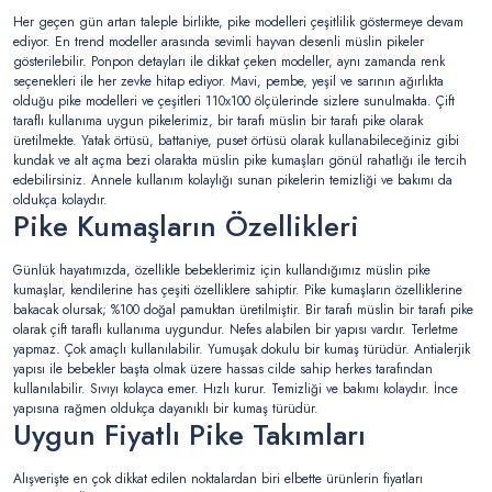
Her geçen gün artan taleple birlikte, pike modelleri çeşitlilik göstermeye devam
ediyor. En trend modeller arasında sevimli hayvan desenli müslin pikeler
gösterilebilir. Ponpon detayları ile dikkat çeken modeller, aynı zamanda renk
seçenekleri ile her zevke hitap ediyor. Mavi, pembe, yeşil ve sarının ağırlıkta
olduğu pike modelleri ve çeşitleri 110x100 ölçülerinde sizlere sunulmakta. Çift
taraflı kullanıma uygun pikelerimiz, bir tarafı müslin bir tarafı pike olarak
üretilmekte. Yatak örtüsü, battaniye, puset örtüsü olarak kullanabileceğiniz gibi
kundak ve alt açma bezi olarakta müslin pike kumaşları gönül rahatlığı ile tercih
edebilirsiniz. Annele kullanım kolaylığı sunan pikelerin temizliği ve bakımı da
oldukça kolaydır.
Pike Kumaşların Özellikleri
Günlük hayatımızda, özellikle bebeklerimiz için kullandığımız müslin pike
kumaşlar, kendilerine has çeşiti özelliklere sahiptir. Pike kumaşların özelliklerine
bakacak olursak; %100 doğal pamuktan üretilmiştir. Bir tarafı müslin bir tarafı pike
olarak çift taraflı kullanıma uygundur. Nefes alabilen bir yapısı vardır. Terletme
yapmaz. Çok amaçlı kullanılabilir. Yumuşak dokulu bir kumaş türüdür. Antialerjik
yapısı ile bebekler başta olmak üzere hassas cilde sahip herkes tarafından
kullanılabilir. Sıvıyı kolayca emer. Hızlı kurur. Temizliği ve bakımı kolaydır. İnce
yapısına rağmen oldukça dayanıklı bir kumaş türüdür.
Uygun Fiyatlı Pike Takımları
Alışverişte en çok dikkat edilen noktalardan biri elbette ürünlerin fiyatları