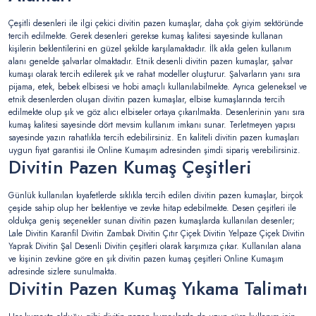
Çeşitli desenleri ile ilgi çekici divitin pazen kumaşlar, daha çok giyim sektöründe
tercih edilmekte. Gerek desenleri gerekse kumaş kalitesi sayesinde kullanan
kişilerin beklentilerini en güzel şekilde karşılamaktadır. İlk akla gelen kullanım
alanı genelde şalvarlar olmaktadır. Etnik desenli divitin pazen kumaşlar, şalvar
kumaşı olarak tercih edilerek şık ve rahat modeller oluşturur. Şalvarların yanı sıra
pijama, etek, bebek elbisesi ve hobi amaçlı kullanılabilmekte. Ayrıca geleneksel ve
etnik desenlerden oluşan divitin pazen kumaşlar, elbise kumaşlarında tercih
edilmekte olup şık ve göz alıcı elbiseler ortaya çıkarılmakta. Desenlerinin yanı sıra
kumaş kalitesi sayesinde dört mevsim kullanım imkanı sunar. Terletmeyen yapısı
sayesinde yazın rahatlıkla tercih edebilirsiniz. En kaliteli divitin pazen kumaşları
uygun fiyat garantisi ile Online Kumaşım adresinden şimdi sipariş verebilirsiniz.
Divitin Pazen Kumaş Çeşitleri
Günlük kullanılan kıyafetlerde sıklıkla tercih edilen divitin pazen kumaşlar, birçok
çeşide sahip olup her beklentiye ve zevke hitap edebilmekte. Desen çeşitleri ile
oldukça geniş seçenekler sunan divitin pazen kumaşlarda kullanılan desenler;
Lale Divitin Karanfil Divitin Zambak Divitin Çıtır Çiçek Divitin Yelpaze Çiçek Divitin
Yaprak Divitin Şal Desenli Divitin çeşitleri olarak karşımıza çıkar. Kullanılan alana
ve kişinin zevkine göre en şık divitin pazen kumaş çeşitleri Online Kumaşım
adresinde sizlere sunulmakta.
Divitin Pazen Kumaş Yıkama Talimatı