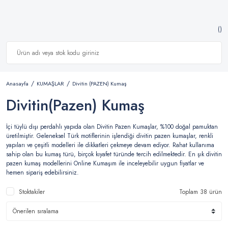
Anasayfa
KUMAŞLAR
Divitin (PAZEN) Kumaş
Divitin(Pazen) Kumaş
İçi tüylü dışı perdahlı yapıda olan Divitin Pazen Kumaşlar, %100 doğal pamuktan
üretilmiştir. Geleneksel Türk motiflerinin işlendiği divitin pazen kumaşlar, renkli
yapıları ve çeşitli modelleri ile dikkatleri çekmeye devam ediyor. Rahat kullanıma
sahip olan bu kumaş türü, birçok kıyafet türünde tercih edilmektedir. En şık divitin
pazen kumaş modellerini Online Kumaşım ile inceleyebilir uygun fiyatlar ve
hemen sipariş edebilirsiniz.
Stoktakiler
Toplam 38 ürün