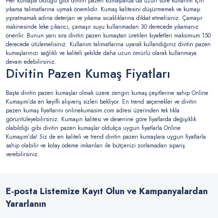
Her kumaşta olduğu gibi divitin pazen kumaşlarda da uzun süre kullanım için
yıkama talimatlarına uymak önemlidir. Kumaş kalitesini düşürmemek ve kumaşı
yıpratmamak adına deterjan ve yıkama sıcaklıklarına dikkat etmelisiniz. Çamaşır
makinesinde leke çıkarıcı, çamaşır suyu kullanmadan 30 derecede yıkamanız
önerilir. Bunun yanı sıra divitin pazen kumaştan üretilen kıyafetleri maksimum 150
derecede ütülemelisiniz. Kullanım talimatlarına uyarak kullandığınız divitin pazen
kumaşlarınızı sağlıklı ve kaliteli şekilde daha uzun ömürlü olarak kullanmaya
devam edebilirsiniz.
Divitin Pazen Kumaş Fiyatları
Başta divitin pazen kumaşlar olmak üzere zengin kumaş çeşitlerine sahip Online
Kumaşım’da en keyifli alışveriş sizleri bekliyor. En trend seçenekler ve divitin
pazen kumaş fiyatlarını onlinekumasim.com adresi üzerinden tek tıkla
görüntüleyebilirsiniz. Kumaşın kalitesi ve desenine göre fiyatlarda değişiklik
olabildiği gibi divitin pazen kumaşlar oldukça uygun fiyatlarla Online
Kumaşım’da! Siz de en kaliteli ve trend divitin pazen kumaşlara uygun fiyatlarla
sahip olabilir ve kolay ödeme imkanları ile bütçenizi zorlamadan sipariş
verebilirsiniz.
E-posta Listemize Kayıt Olun ve Kampanyalardan
Yararlanın