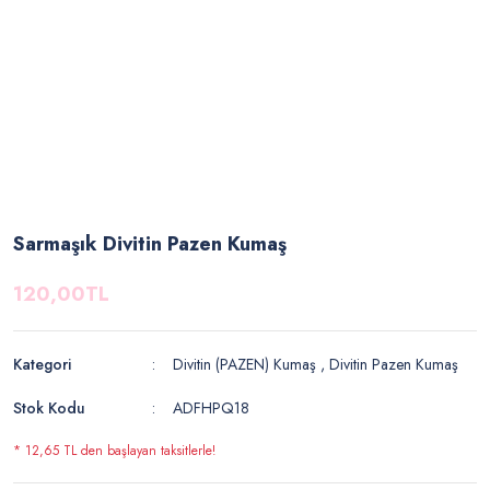
Sarmaşık Divitin Pazen Kumaş
120,00TL
Kategori
Divitin (PAZEN) Kumaş
,
Divitin Pazen Kumaş
Stok Kodu
ADFHPQ18
* 12,65 TL den başlayan taksitlerle!