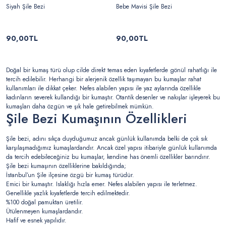
Siyah Şile Bezi
Bebe Mavisi Şile Bezi
90,00TL
90,00TL
Doğal bir kumaş türü olup cilde direkt temas eden kıyafetlerde gönül rahatlığı ile
tercih edilebilir. Herhangi bir alerjenik özellik taşımayan bu kumaşlar rahat
kullanımları ile dikkat çeker. Nefes alabilen yapısı ile yaz aylarında özellikle
kadınların severek kullandığı bir kumaştır. Otantik desenler ve nakışlar işleyerek bu
kumaşları daha özgün ve şık hale getirebilmek mümkün.
Şile Bezi Kumaşının Özellikleri
Şile bezi, adını sıkça duyduğumuz ancak günlük kullanımda belki de çok sık
karşılaşmadığımız kumaşlardandır. Ancak özel yapısı itibariyle günlük kullanımda
da tercih edebileceğiniz bu kumaşlar, kendine has önemli özellikler barındırır.
Şile bezi kumaşının özelliklerine bakıldığında;
İstanbul’un Şile ilçesine özgü bir kumaş türüdür.
Emici bir kumaştır. Islaklığı hızla emer. Nefes alabilen yapısı ile terletmez.
Genellikle yazlık kıyafetlerde tercih edilmektedir.
%100 doğal pamuktan üretilir.
Ütülenmeyen kumaşlardandır.
Hafif ve esnek yapılıdır.