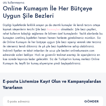
ütü kullanmayınız.
Online Kumaşım İle Her Bütçeye
Uygun Şile Bezleri
Giydiği kıyafetlerde farklılık arayan ya da otantik kumaşlar ile kendi tarzını ortaya
koymak isteyenlerin tercihi Şile bezi
kumaşlar
olmaktadır. Şile bezi çeşitleri,
rahat kullanım kolaylığı sağlaması ile bilinen özel kumaşlardır. Yazlık alanlarda bu
kumaştan üretilmiş kıyafetleri hemen hemen herkeste görebilmeniz mümkün. Siz
de Online Kumaşım ile her bütçeye uygun Şile bezi siparişi vererek ister terziniz
ile isterseniz kendi dikiminiz ile şık şile bezi kıyafetlerine sahip olabilirsiniz.
İndirimli fiyatları ve taksit imkanları ile ucuz şile bezleri onlinekumasim.com
adresinde sizleri bekliyor. Hızlı ve güvenilir teslimat avantajı ile siparişleriniz en
kısa sürede kapınıza kadar gelecektir. Siz de Türkiye’nin kumaş merkezi Online
Kumaşım ile, keyifli bir kumaş alışverişine şimdi başlayabilirsiniz.
E-posta Listemize Kayıt Olun ve Kampanyalardan
Yararlanın
GÖNDER