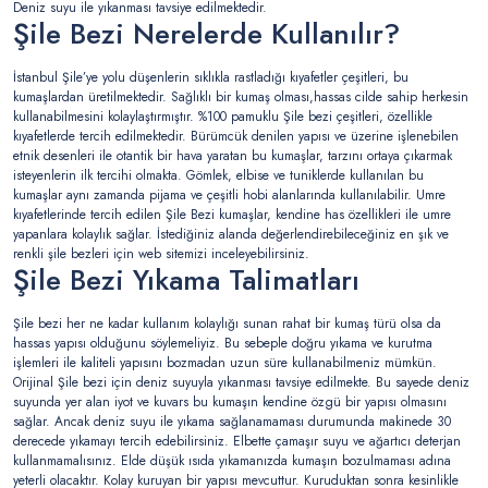
Deniz suyu ile yıkanması tavsiye edilmektedir.
Şile Bezi Nerelerde Kullanılır?
İstanbul Şile’ye yolu düşenlerin sıklıkla rastladığı kıyafetler çeşitleri, bu
kumaşlardan üretilmektedir. Sağlıklı bir kumaş olması,hassas cilde sahip herkesin
kullanabilmesini kolaylaştırmıştır. %100 pamuklu Şile bezi çeşitleri, özellikle
kıyafetlerde tercih edilmektedir. Bürümcük denilen yapısı ve üzerine işlenebilen
etnik desenleri ile otantik bir hava yaratan bu kumaşlar, tarzını ortaya çıkarmak
isteyenlerin ilk tercihi olmakta. Gömlek, elbise ve tuniklerde kullanılan bu
kumaşlar aynı zamanda pijama ve çeşitli hobi alanlarında kullanılabilir. Umre
kıyafetlerinde tercih edilen Şile Bezi kumaşlar, kendine has özellikleri ile umre
yapanlara kolaylık sağlar. İstediğiniz alanda değerlendirebileceğiniz en şık ve
renkli şile bezleri için web sitemizi inceleyebilirsiniz.
Şile Bezi Yıkama Talimatları
Şile bezi her ne kadar kullanım kolaylığı sunan rahat bir kumaş türü olsa da
hassas yapısı olduğunu söylemeliyiz. Bu sebeple doğru yıkama ve kurutma
işlemleri ile kaliteli yapısını bozmadan uzun süre kullanabilmeniz mümkün.
Orijinal Şile bezi için deniz suyuyla yıkanması tavsiye edilmekte. Bu sayede deniz
suyunda yer alan iyot ve kuvars bu kumaşın kendine özgü bir yapısı olmasını
sağlar. Ancak deniz suyu ile yıkama sağlanamaması durumunda makinede 30
derecede yıkamayı tercih edebilirsiniz. Elbette çamaşır suyu ve ağartıcı deterjan
kullanmamalısınız. Elde düşük ısıda yıkamanızda kumaşın bozulmaması adına
yeterli olacaktır. Kolay kuruyan bir yapısı mevcuttur. Kuruduktan sonra kesinlikle