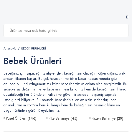
Anasayfa
BEBEK ÜRÜNLERİ
Bebek Ürünleri
Bebeğiniz için yapacağınız alışverişler, bebeğinizin olacağını öğrendiğiniz o ilk
andan itibaren başlar. Bu çok heyecanlı ve bir o kadar hassas konuda göz
önünde bulundurduğumuz tek kriter bebeklerimiz ve onlara olan sevgimizdir. Bu
sebeple siz değerli anne ve babaların hem kendiniz hem de bebeğinizin ihtiyaç
duyabileceği her üründe en kaliteli ve güvenilir adresten alışveriş yapmak
istediğinizi biliyoruz. Bu noktada bebeklerinizi en az sizin kadar düşünen
onlinekumasim.com’da hem kullanışlı hem de bebeğinizin hassas cildine en
uygun ürünleri görüntüleyebilirsiniz.
Puset Örtüleri
(146)
Pike Battaniye
(45)
Pazen Battaniye
(29)