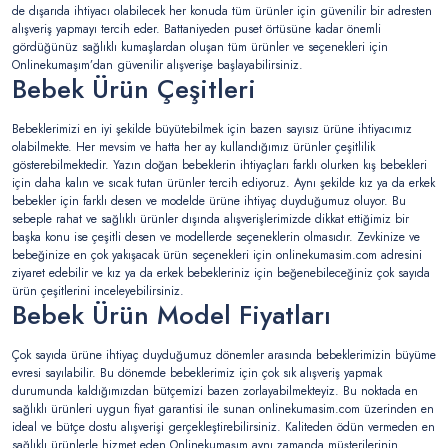
de dışarıda ihtiyacı olabilecek her konuda tüm ürünler için güvenilir bir adresten
alışveriş yapmayı tercih eder. Battaniyeden puset örtüsüne kadar önemli
gördüğünüz sağlıklı kumaşlardan oluşan tüm ürünler ve seçenekleri için
Onlinekumaşım’dan güvenilir alışverişe başlayabilirsiniz.
Bebek Ürün Çeşitleri
Bebeklerimizi en iyi şekilde büyütebilmek için bazen sayısız ürüne ihtiyacımız
olabilmekte. Her mevsim ve hatta her ay kullandığımız ürünler çeşitlilik
gösterebilmektedir. Yazın doğan bebeklerin ihtiyaçları farklı olurken kış bebekleri
için daha kalın ve sıcak tutan ürünler tercih ediyoruz. Aynı şekilde kız ya da erkek
bebekler için farklı desen ve modelde ürüne ihtiyaç duyduğumuz oluyor. Bu
sebeple rahat ve sağlıklı ürünler dışında alışverişlerimizde dikkat ettiğimiz bir
başka konu ise çeşitli desen ve modellerde seçeneklerin olmasıdır. Zevkinize ve
bebeğinize en çok yakışacak ürün seçenekleri için onlinekumasim.com adresini
ziyaret edebilir ve kız ya da erkek bebekleriniz için beğenebileceğiniz çok sayıda
ürün çeşitlerini inceleyebilirsiniz.
Bebek Ürün Model Fiyatları
Çok sayıda ürüne ihtiyaç duyduğumuz dönemler arasında bebeklerimizin büyüme
evresi sayılabilir. Bu dönemde bebeklerimiz için çok sık alışveriş yapmak
durumunda kaldığımızdan bütçemizi bazen zorlayabilmekteyiz. Bu noktada en
sağlıklı ürünleri uygun fiyat garantisi ile sunan onlinekumasim.com üzerinden en
ideal ve bütçe dostu alışverişi gerçekleştirebilirsiniz. Kaliteden ödün vermeden en
sağlıklı ürünlerle hizmet eden Onlinekumaşım aynı zamanda müşterilerinin