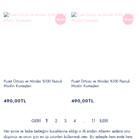
Tükendi
Tükendi
Puset Örtüsü ve Minder %100 Pamuk
Puset Örtüsü ve Minder %100 Pamuk
Müslin Kumaştan
Müslin Kumaştan
490,00TL
490,00TL
1
2
3
4
..
11
Her anne ve baba bebeğini kucaklarına aldığı o ilk andan itibaren sadece onu
düşünür ve onun için en iyi ürünleri kullanmak ister. Bu sebeple hem evde hem