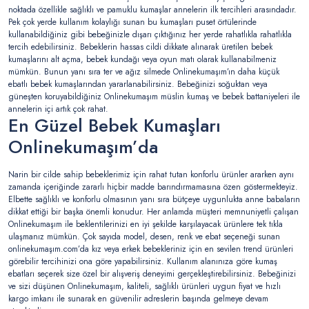
noktada özellikle sağlıklı ve pamuklu kumaşlar annelerin ilk tercihleri arasındadır.
Pek çok yerde kullanım kolaylığı sunan bu kumaşları puset örtülerinde
kullanabildiğiniz gibi bebeğinizle dışarı çıktığınız her yerde rahatlıkla rahatlıkla
tercih edebilirsiniz. Bebeklerin hassas cildi dikkate alınarak üretilen bebek
kumaşlarını alt açma, bebek kundağı veya oyun matı olarak kullanabilmeniz
mümkün. Bunun yanı sıra ter ve ağız silmede Onlinekumaşım’ın daha küçük
ebatlı bebek kumaşlarından yararlanabilirsiniz. Bebeğinizi soğuktan veya
güneşten koruyabildiğiniz Onlinekumaşım müslin kumaş ve bebek battaniyeleri ile
annelerin içi artık çok rahat.
En Güzel Bebek Kumaşları
Onlinekumaşım’da
Narin bir cilde sahip bebeklerimiz için rahat tutan konforlu ürünler ararken aynı
zamanda içeriğinde zararlı hiçbir madde barındırmamasına özen göstermekteyiz.
Elbette sağlıklı ve konforlu olmasının yanı sıra bütçeye uygunlukta anne babaların
dikkat ettiği bir başka önemli konudur. Her anlamda müşteri memnuniyetli çalışan
Onlinekumaşım ile beklentilerinizi en iyi şekilde karşılayacak ürünlere tek tıkla
ulaşmanız mümkün. Çok sayıda model, desen, renk ve ebat seçeneği sunan
onlinekumaşım.com’da kız veya erkek bebekleriniz için en sevilen trend ürünleri
görebilir tercihinizi ona göre yapabilirsiniz. Kullanım alanınıza göre kumaş
ebatları seçerek size özel bir alışveriş deneyimi gerçekleştirebilirsiniz. Bebeğinizi
ve sizi düşünen Onlinekumaşım, kaliteli, sağlıklı ürünleri uygun fiyat ve hızlı
kargo imkanı ile sunarak en güvenilir adreslerin başında gelmeye devam