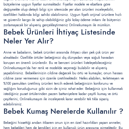
bütçelerine uygun fiyatlar sunmaktadır. Fiyatlar modele ve ebatlara göre
değişmekte olup detaylı bilgi için sitemizde yer alan ürünleri inceleyebilir,
özellikleri hakkında bilgi sahibi olabilirsiniz. Uygun fiyatlı orijinal ürünlere hızlı
ve güvenilir kargo ile sahip olabildiğiniz gibi kolay ödeme imkanı ile bütçenizi
zorlamayacak bir alışveriş gerçekleştirmeniz Onlinekumaşım ile mümkün.
Bebek Ürünleri İhtiyaç Listesinde
Neler Yer Alır?
Anne ve babaların, bebek ürünleri arasında ihtiyacı olan pek çok ürün yer
almaktadır. Özellikle örtüler bebeğimizi dış dünyadan veya soğuk havadan
koruyan en önemli ürünlerdir. Bu ve benzeri ürünleri listeleyebileceğiniz
Onlinekumaşım’da her renk ve modelde seçeneği bulabilir ve alışveriş
yapabilirsiniz. Bebeklerinizin cildine değecek bu örtü ve kumaşlar, onun hassas
cildine zarar vermemesi için özenle üretilmektedir. Nefes alabilen, terletmeyen ve
%100 pamuktan üretilmiş ürünleri tercih ederek bebeğinizin konforunu ve
sağlığını koruduğunuz gibi sizin de içiniz rahat eder. Bebeğiniz için kullanmak
istediğiniz puset örtülerinden pazen battaniyelere kadar çeşitli kumaş ve örtü
çeşitlerini, Onlinekumaşım ile inceleyerek karar verebilir tek tıkla sipariş
edebilirsiniz.
Bebek Kumaş Nerelerde Kullanılır ?
Bebeğini hissettiği andan itibaren onun için en özel hazırlıkları yapan anneler,
hem bebekleri hem de kendileri için en kullanışlı ürün arayışına girmektedir. Bu