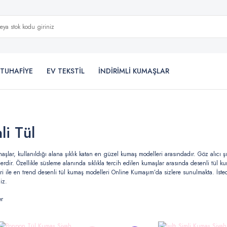
TUHAFİYE
EV TEKSTİL
İNDİRİMLİ KUMAŞLAR
li Tül
aşlar, kullanıldığı alana şıklık katan en güzel kumaş modelleri arasındadır. Göz alıcı şık
lerdir. Özellikle süsleme alanında sıklıkla tercih edilen kumaşlar arasında desenli tül
ri ile en trend desenli tül kumaş modelleri Online Kumaşım’da sizlere sunulmakta. İsted
iz.
er