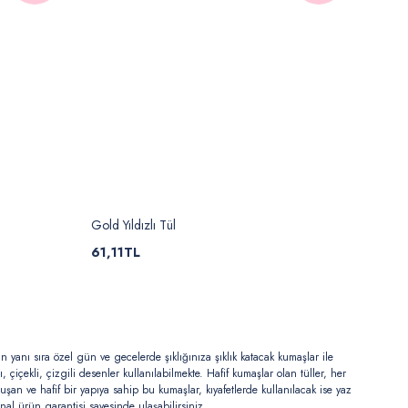
Gold Yıldızlı Tül
61,11TL
 yanı sıra özel gün ve gecelerde şıklığınıza şıklık katacak kumaşlar ile
, çiçekli, çizgili desenler kullanılabilmekte. Hafif kumaşlar olan tüller, her
şan ve hafif bir yapıya sahip bu kumaşlar, kıyafetlerde kullanılacak ise yaz
al ürün garantisi sayesinde ulaşabilirsiniz.