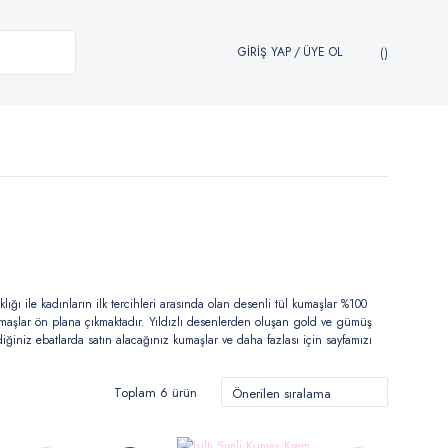
GİRİŞ YAP
/
ÜYE OL
lığı ile kadınların ilk tercihleri arasında olan desenli tül kumaşlar %100
 kumaşlar ön plana çıkmaktadır. Yıldızlı desenlerden oluşan gold ve gümüş
iğiniz ebatlarda satın alacağınız kumaşlar ve daha fazlası için sayfamızı
Toplam 6 ürün