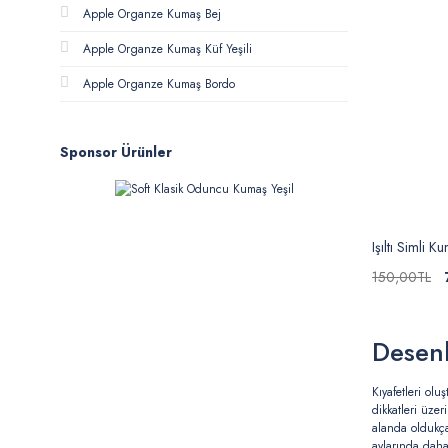
Apple Organze Kumaş Bej
Apple Organze Kumaş Küf Yeşili
Apple Organze Kumaş Bordo
Sponsor Ürünler
Işıltı Simli 
150,00TL
Desenl
Kıyafetleri ol
dikkatleri üzer
alanda oldukça
aylarında daha