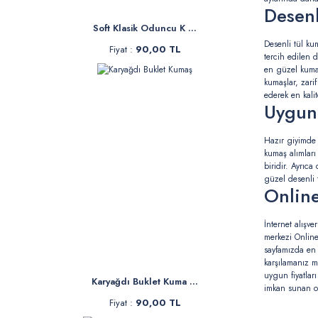
Desenl
Soft Klasik Oduncu K ...
Desenli tül kum
Fiyat :
90,00 TL
tercih edilen 
en güzel kumaş 
kumaşlar, zari
ederek en kalit
Uygun 
Hazır giyimde 
kumaş alımları 
biridir. Ayrıc
güzel desenli 
Online
İnternet alışv
merkezi Online
sayfamızda en 
karşılamanız m
uygun fiyatları
Karyağdı Buklet Kuma ...
imkan sunan onl
Fiyat :
90,00 TL