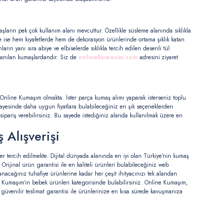
aşların pek çok kullanım alanı mevcuttur. Özellikle süsleme alanında sıklıkla
de ise hem kıyafetlerde hem de dekorasyon ürünlerinde ortama şıklık katan
ların yanı sıra abiye ve elbiselerde sıklıkla tercih edilen desenli tül
llanılan kumaşlardandır. Siz de
onlinekumasim.com
adresini ziyaret
 Online Kumaşım olmakta. İster parça kumaş alımı yaparak isterseniz toplu
sı sayesinde daha uygun fiyatlara bulabileceğiniz en şık seçeneklerden
sipariş verebilirsiniz. Bu sayede istediğiniz alanda kullanılmak üzere en
 Alışverişi
er tercih edilmekte. Dijital dünyada alanında en iyi olan Türkiye’nin kumaş
Orijinal ürün garantisi ile en kaliteli ürünleri bulabileceğiniz web
anacağınız tuhafiye ürünlerine kadar her çeşit ihityacınızı tek alandan
Kumaşım’ın bebek ürünleri kategorisinde bulabilirsiniz. Online Kumaşım,
e güvenilir teslimat garantisi ile ürünlerinize en kısa sürede kavuşmanıza