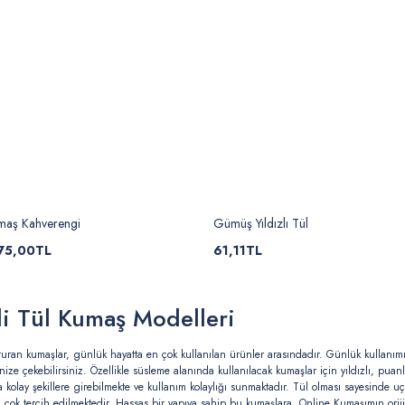
Kumaş Kahverengi
Gümüş Yıldızlı Tül
75,00TL
61,11TL
i Tül Kumaş Modelleri
uşturan kumaşlar, günlük hayatta en çok kullanılan ürünler arasındadır. Günlük kullanımın
inize çekebilirsiniz. Özellikle süsleme alanında kullanılacak kumaşlar için yıldızlı, puanlı
 kolay şekillere girebilmekte ve kullanım kolaylığı sunmaktadır. Tül olması sayesinde uçu
 çok tercih edilmektedir. Hassas bir yapıya sahip bu kumaşlara, Online Kumaşımın orijin