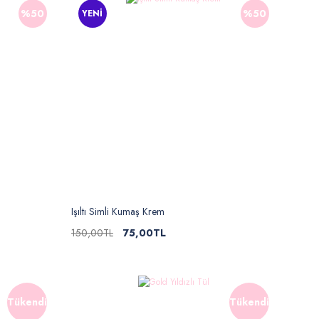
%50
%50
YENİ
Işıltı Simli Kumaş Krem
150,00TL
75,00TL
Tükendi
Tükendi