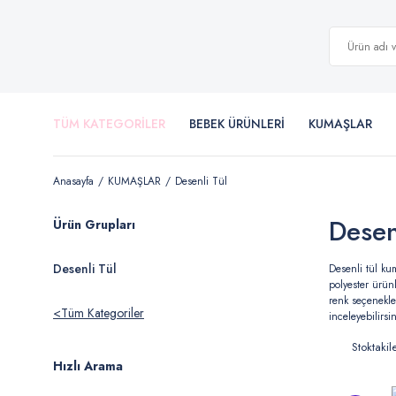
TÜM KATEGORİLER
BEBEK ÜRÜNLERİ
KUMAŞLAR
Anasayfa
KUMAŞLAR
Desenli Tül
Desen
Ürün Grupları
Desenli Tül
Desenli tül kum
polyester ürün
renk seçenekle
Tüm Kategoriler
inceleyebilirsin
Stoktakil
Hızlı Arama