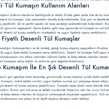
i Tül Kumaşın Kullanım Alanları
aşların kullanım alanlarına bakıldığında ev tekstili ilk akla gelen yerler olsa da bu kum
desenli tül kumaşlar, hobi malzemeleri olarakta kullanılabilmekte. Özel gün ve davetler
çeşitleridir. Şık ve parıltılı yapıları ile masa sandalye süslemelerinde kullanılabilir. Bun
f bir görünüm sağlayabilir. Ayrıca tesettür gelin başı yapımında tül kumaşlar en çok ku
eli desenli tül kumaş modellerini inceleyebilir ve uygun fiyatlarla sipariş verebilirsiniz.
Fiyatlı Desenli Tül Kumaşlar
aradığını bulamayanların ya da mesleği gereği kumaş alışverişi yapacakların ilk adresi
ile uygun fiyata kaliteli kumaşlara sahip olabilirsiniz. Desenli tül kumaşlar hafif yapı
a onlinekumasim.com adresi üzerinden indirimli fiyatlar ve kolay ödeme imkanları hemen 
tül kumaşlara sahip olabilir ve zevkinize göre değerlendirebilirsiniz.
 Kumaşım İle En Şık Desenli Tül Kumaş
erişinin gün geçtikçe önem kazandığı günümüzde, kumaş alışverişi içinde dijital marketl
 Kumaşım, sizlere kaliteli ürünleri uygun fiyatlara sunmak için çalışmaya devam ediyor. 
şık desenli tül kumaş alışverişi yapabilirsiniz. Kumaşlar başta olmak üzere dikimde kull
ümkün. Bunun yanı sıra anne ve bebek ürünlerinde ihtiyacınız olan her ürünü Online 
 ve kolay ödeme imkanları ile bütçenizi zorlamayacak alışverişler yapabilirsiniz. Hızlı v
inekumasim.com adresi ile en keyifli alışveriş deneyimi sizleri bekliyor.