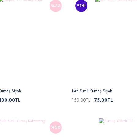
%33
YENİ
Kumaş Siyah
Işıltı Simli Kumaş Siyah
100,00TL
150,00TL
75,00TL
%50