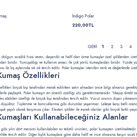
umaş
İndigo Polar
220,00TL
1
2
3
4
 dolgun sıcaklık hissi veren, dayanıklı ve hafif olan örme kumaşlar özel ipliklerden üret
dan biridir. Yumuşaklığı ve kullanım amacı ile çok yönlü kumaşlardan biridir. Yüzde yü
pısı ile kış aylarında sık sık tercih edilir. Polar kumaşlar istenilen renk ve değerlerde ü
Kumaş Özellikleri
llikleri birçok kişi tarafından merak edilirken satın almadan önce bilgi almanız gerektiğ
lerle paylaştık. Polar kumaşın en önemli özelliği ütü gerektirmemesidir. Yıkayıp direkt r
fes alabilen özelliği ile birçok kişi tarafından tercih edilir. Vücut ısısının dışarı çıkmas
 düşüktür. Tüylenme ve boncuklanma gibi durumlar yaşanmaz. Lekeye karşı belli oranda di
şak yapılı olarak karşımıza çıkar. Elastan iplikler ile esnek olanlar gibi birçok farklı ç
Kumaşları Kullanabileceğiniz Alanlar
 gibi yılın dört mevsimi kullanılabilen ev tekstili ürünleri, polar kumaştan üretilmekte
rlikte tercih edilir. Diğer kışlık kumaşlara göre daha hafif ve ince olmasına karşın sıca