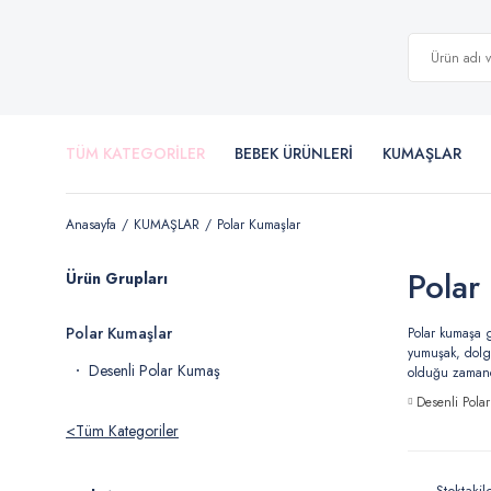
TÜM KATEGORİLER
BEBEK ÜRÜNLERİ
KUMAŞLAR
Anasayfa
KUMAŞLAR
Polar Kumaşlar
Polar
Ürün Grupları
Polar Kumaşlar
Polar kumaşa g
yumuşak, dolgu
Desenli Polar Kumaş
olduğu zamanda
Desenli Pol
Tüm Kategoriler
Stoktakil