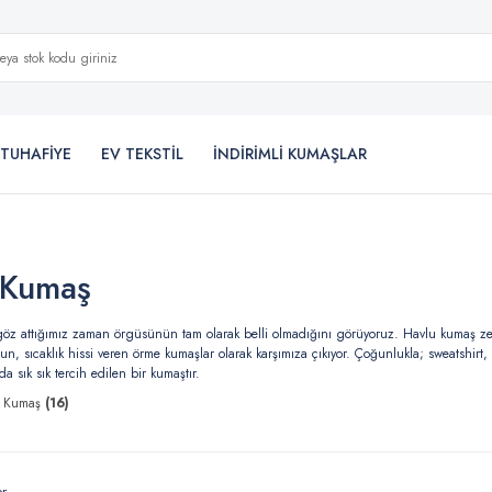
TUHAFİYE
EV TEKSTİL
İNDİRİMLİ KUMAŞLAR
 Kumaş
öz attığımız zaman örgüsünün tam olarak belli olmadığını görüyoruz. Havlu kumaş zemi
n, sıcaklık hissi veren örme kumaşlar olarak karşımıza çıkıyor. Çoğunlukla; sweatshirt,
 sık sık tercih edilen bir kumaştır.
ar Kumaş
(16)
er