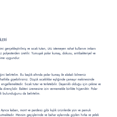
imi gerçekleştirilmiş ve sıcak tutan, ütü istemeyen rahat kullanım imkanı
z polyesterden üretilir. Yumuşak polar kumaş, dokusu, antibakteriyel ve
retime uygundur.
ini belirtelim. Bu başlık altında polar kumaş ile alakalı bilmeniz
ahatlıkla giyebilirsiniz. Düşük sıcaklıklar eşliğinde çamaşır makinesinde
ını engellemektedir. Sıcak tutar ve terletebilir. Dayanıklı olduğu için çekme ve
rençlidir. Bakteri üremesine izin vermemekle birlikte hijyeniktir. Polar
eşidi bulunduğunu da belirtelim.
dir. Ayrıca kaban, mont ve pardesü gibi kışlık ürünlerde yün ve pamuk
k tutmaktadır. Mevsim geçişlerinde ve bahar aylarında giyilen hırka ve yelek