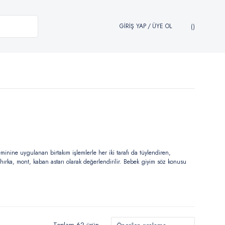
GİRİŞ YAP
/
ÜYE OL
nine uygulanan birtakım işlemlerle her iki tarafı da tüylendiren,
 hırka, mont, kaban astarı olarak değerlendirilir. Bebek giyim söz konusu
Toplam 62 ürün