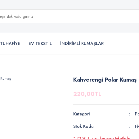
TUHAFİYE
EV TEKSTİL
İNDİRİMLİ KUMAŞLAR
Kahverengi Polar Kumaş
220,00TL
Kategori
Po
Stok Kodu
F
* 23,20 TL den başlayan taksitlerle!