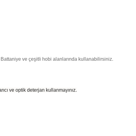
Battaniye ve çeşitli hobi alanlarında kullanabilirsiniz.
rıcı ve optik deterjan kullanmayınız.
 yetersiz gördüğünüz noktaları öneri formunu kullanarak tarafımıza iletebilirsiniz
Bu ürüne ilk yorumu siz yapın!