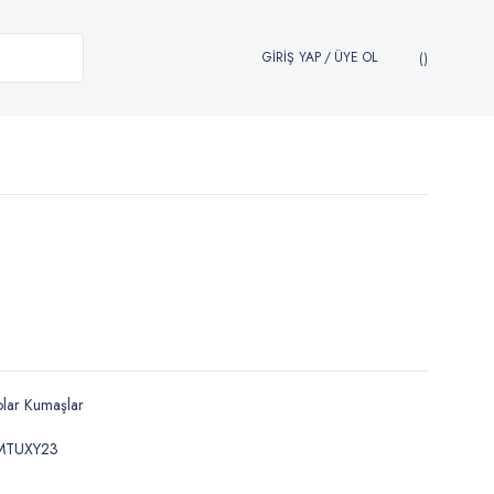
GİRİŞ YAP
/
ÜYE OL
lar Kumaşlar
MTUXY23