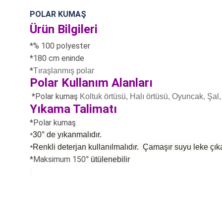
POLAR KUMAŞ
Ürün Bilgileri
*% 100 polyester
*180 cm eninde
*
Tıraşlanmış polar
Polar Kullanım Alanları
*Polar kumaş
Koltuk örtüsü, Halı örtüsü, Oyuncak, Şal, 
Yıkama Talimatı
*Polar kumaş
30° de yıkanmalıdır.
*
Renkli deterjan kullanılmalıdır. Çamaşır suyu leke çıka
*
*Maksimum 150
°
ütülenebilir
Bu ürünün fiyat bilgisi, resim, ürün açıklamalarında ve diğer konularda
Görüş ve önerileriniz için teşekkür ederiz.