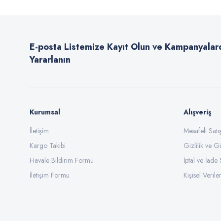
Ürün resmi kalitesiz, bozuk veya görüntülenemiyor.
Ürün açıklamasında eksik bilgiler bulunuyor.
E-posta Listemize Kayıt Olun ve Kampanyalar
Ürün bilgilerinde hatalar bulunuyor.
Yararlanın
Ürün fiyatı diğer sitelerden daha pahalı.
Bu ürüne benzer farklı alternatifler olmalı.
Kurumsal
Alışveriş
İletişim
Mesafeli Sat
Kargo Takibi
Gizlilik ve G
Havale Bildirim Formu
İptal ve İade 
İletişim Formu
Kişisel Veriler