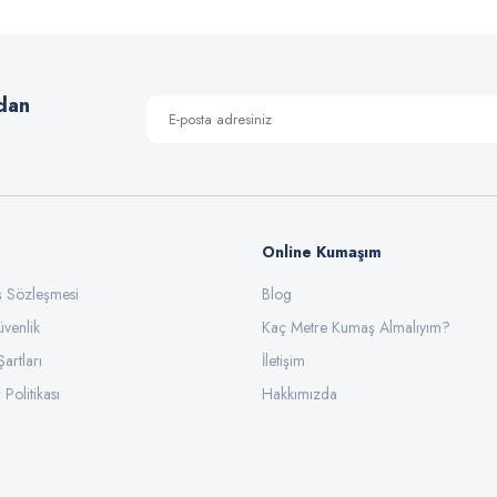
Yorum Yaz
dan
Online Kumaşım
ış Sözleşmesi
Blog
üvenlik
Gönder
Kaç Metre Kumaş Almalıyım?
Şartları
İletişim
 Politikası
Hakkımızda