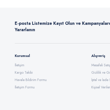
Ürün resmi kalitesiz, bozuk veya görüntülenemiyor.
Ürün açıklamasında eksik bilgiler bulunuyor.
E-posta Listemize Kayıt Olun ve Kampanyalar
Ürün bilgilerinde hatalar bulunuyor.
Yararlanın
Ürün fiyatı diğer sitelerden daha pahalı.
Bu ürüne benzer farklı alternatifler olmalı.
Kurumsal
Alışveriş
İletişim
Mesafeli Sat
Kargo Takibi
Gizlilik ve G
Havale Bildirim Formu
İptal ve İade 
İletişim Formu
Kişisel Veriler