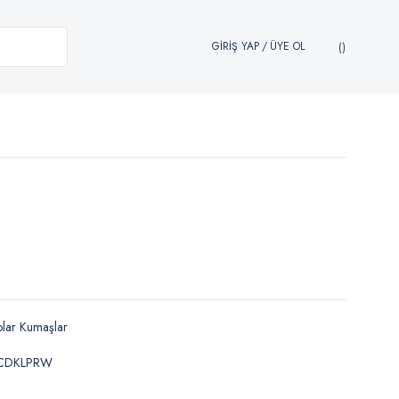
GİRİŞ YAP
/
ÜYE OL
lar Kumaşlar
CDKLPRW