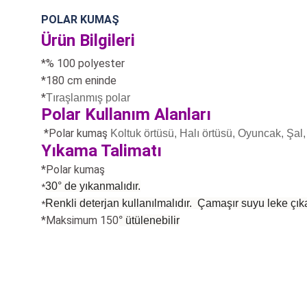
POLAR KUMAŞ
Ürün Bilgileri
*% 100 polyester
*180 cm eninde
*
Tıraşlanmış polar
Polar Kullanım Alanları
*Polar kumaş
Koltuk örtüsü, Halı örtüsü, Oyuncak, Şal, 
Yıkama Talimatı
*Polar kumaş
30° de yıkanmalıdır.
*
Renkli deterjan kullanılmalıdır. Çamaşır suyu leke çıka
*
*Maksimum 150
°
ütülenebilir
Bu ürünün fiyat bilgisi, resim, ürün açıklamalarında ve diğer konularda
Görüş ve önerileriniz için teşekkür ederiz.