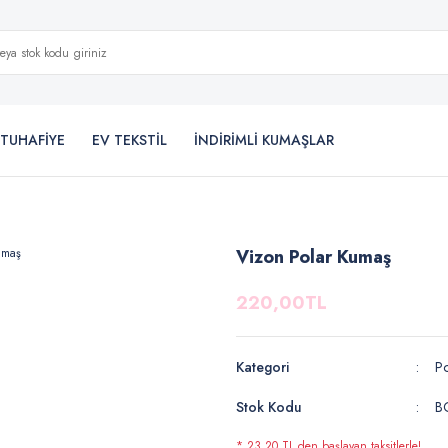
TUHAFİYE
EV TEKSTİL
İNDİRİMLİ KUMAŞLAR
Vizon Polar Kumaş
220,00TL
Kategori
Po
Stok Kodu
B
* 23,20 TL den başlayan taksitlerle!