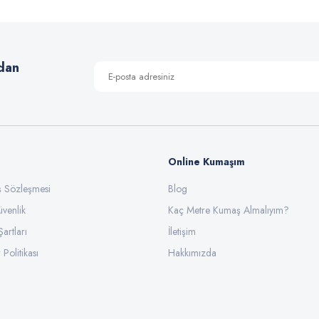
Yorum Yaz
dan
Online Kumaşım
ış Sözleşmesi
Blog
üvenlik
Gönder
Kaç Metre Kumaş Almalıyım?
Şartları
İletişim
 Politikası
Hakkımızda