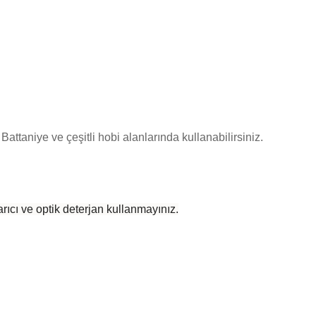
Battaniye ve çeşitli hobi alanlarında kullanabilirsiniz.
rıcı ve optik deterjan kullanmayınız.
 yetersiz gördüğünüz noktaları öneri formunu kullanarak tarafımıza iletebilirsiniz
Bu ürüne ilk yorumu siz yapın!