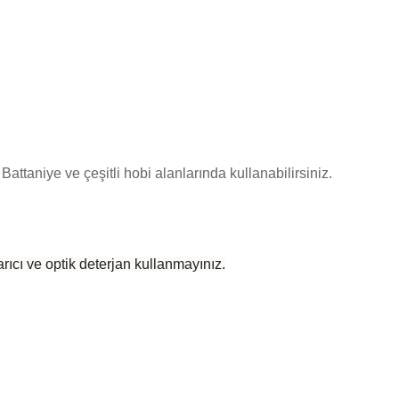
Battaniye ve çeşitli hobi alanlarında kullanabilirsiniz.
rıcı ve optik deterjan kullanmayınız.
 yetersiz gördüğünüz noktaları öneri formunu kullanarak tarafımıza iletebilirsiniz
Bu ürüne ilk yorumu siz yapın!