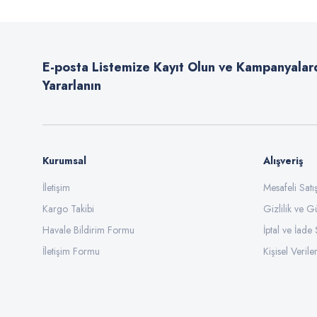
Ürün resmi kalitesiz, bozuk veya görüntülenemiyor.
Ürün açıklamasında eksik bilgiler bulunuyor.
E-posta Listemize Kayıt Olun ve Kampanyalar
Ürün bilgilerinde hatalar bulunuyor.
Yararlanın
Ürün fiyatı diğer sitelerden daha pahalı.
Bu ürüne benzer farklı alternatifler olmalı.
Kurumsal
Alışveriş
İletişim
Mesafeli Sat
Kargo Takibi
Gizlilik ve G
Havale Bildirim Formu
İptal ve İade 
İletişim Formu
Kişisel Veriler