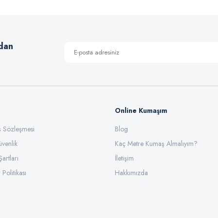
Yorum Yaz
dan
Online Kumaşım
ış Sözleşmesi
Blog
üvenlik
Gönder
Kaç Metre Kumaş Almalıyım?
Şartları
İletişim
 Politikası
Hakkımızda