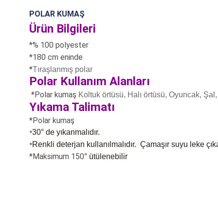
POLAR KUMAŞ
Ürün Bilgileri
*% 100 polyester
*180 cm eninde
*
Tıraşlanmış polar
Polar Kullanım Alanları
*Polar kumaş
Koltuk örtüsü, Halı örtüsü, Oyuncak, Şal, 
Yıkama Talimatı
*Polar kumaş
30° de yıkanmalıdır.
*
Renkli deterjan kullanılmalıdır. Çamaşır suyu leke çıka
*
*Maksimum 150
°
ütülenebilir
Bu ürünün fiyat bilgisi, resim, ürün açıklamalarında ve diğer konularda
Görüş ve önerileriniz için teşekkür ederiz.