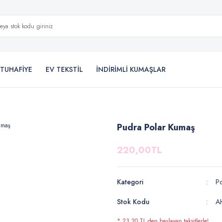
TUHAFİYE
EV TEKSTİL
İNDİRİMLİ KUMAŞLAR
Pudra Polar Kumaş
220,00TL
Kategori
Po
Stok Kodu
A
* 23,20 TL den başlayan taksitlerle!