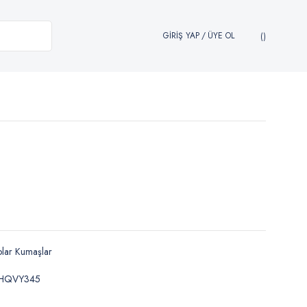
GİRİŞ YAP
/
ÜYE OL
lar Kumaşlar
HQVY345