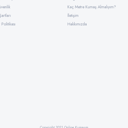
üvenlik
Gönder
Kaç Metre Kumaş Almalıyım?
Şartları
İletişim
 Politikası
Hakkımızda
Copyright 2021 Online Kumaşım