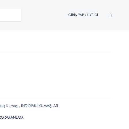
GİRİŞ YAP
/
ÜYE OL
eluş Kumaş
,
İNDİRİMLİ KUMAŞLAR
RG6GANEQX