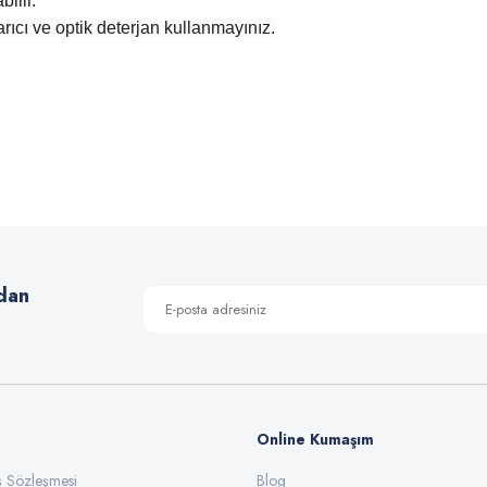
ilir.
rıcı ve optik deterjan kullanmayınız.
 yetersiz gördüğünüz noktaları öneri formunu kullanarak tarafımıza iletebilirsiniz
Bu ürüne ilk yorumu siz yapın!
Yorum Yaz
dan
Online Kumaşım
ış Sözleşmesi
Blog