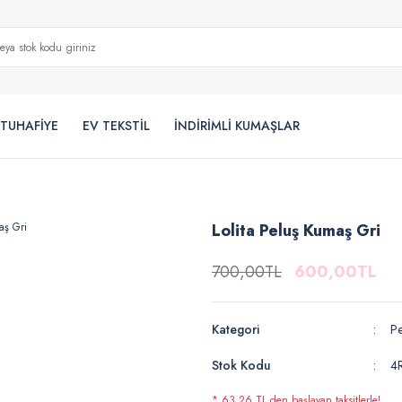
TUHAFİYE
EV TEKSTİL
İNDİRİMLİ KUMAŞLAR
Lolita Peluş Kumaş Gri
700,00TL
600,00TL
Kategori
P
Stok Kodu
4
* 63,26 TL den başlayan taksitlerle!