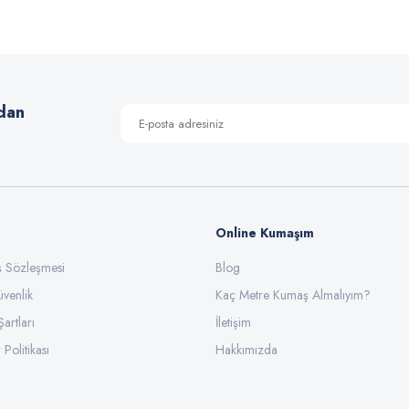
Bu ürüne ilk yorumu siz yapın!
Yorum Yaz
dan
Online Kumaşım
ış Sözleşmesi
Blog
üvenlik
Gönder
Kaç Metre Kumaş Almalıyım?
Şartları
İletişim
 Politikası
Hakkımızda