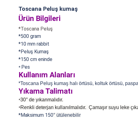
Toscana Peluş kumaş
Ürün Bilgileri
*Toscana Peluş
*500 gram
*10 mm rabbit
*Peluş Kumaş
*150 cm eninde
Pes
*
Kullanım Alanları
*Toscana Peluş kumaş halı örtüsü, koltuk örtüsü, paspa
Yıkama Talimatı
30° de yıkanmalıdır.
*
Renkli deterjan kullanılmalıdır. Çamaşır suyu leke çıka
*
*Maksimum 150
°
ütülenebilir
Bu ürünün fiyat bilgisi, resim, ürün açıklamalarında ve diğer konularda
Görüş ve önerileriniz için teşekkür ederiz.