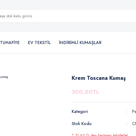
TUHAFİYE
EV TEKSTİL
İNDİRİMLİ KUMAŞLAR
Krem Toscana Kumaş
300,00TL
Kategori
P
Stok Kodu
C
* 31,63 TL den başlayan taksitlerle!