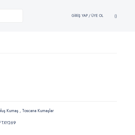
GİRİŞ YAP
/
ÜYE OL
eluş Kumaş
,
Toscana Kumaşlar
FTXY269