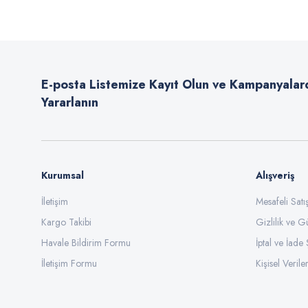
Ürün resmi kalitesiz, bozuk veya görüntülenemiyor.
Ürün açıklamasında eksik bilgiler bulunuyor.
E-posta Listemize Kayıt Olun ve Kampanyalar
Ürün bilgilerinde hatalar bulunuyor.
Yararlanın
Ürün fiyatı diğer sitelerden daha pahalı.
Bu ürüne benzer farklı alternatifler olmalı.
Kurumsal
Alışveriş
İletişim
Mesafeli Sat
Kargo Takibi
Gizlilik ve G
Havale Bildirim Formu
İptal ve İade 
İletişim Formu
Kişisel Veriler