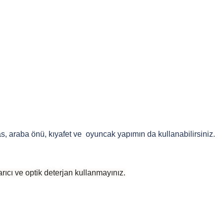
s, araba önü, kıyafet ve oyuncak yapımın da kullanabilirsiniz.
rıcı ve optik deterjan kullanmayınız.
 yetersiz gördüğünüz noktaları öneri formunu kullanarak tarafımıza iletebilirsiniz