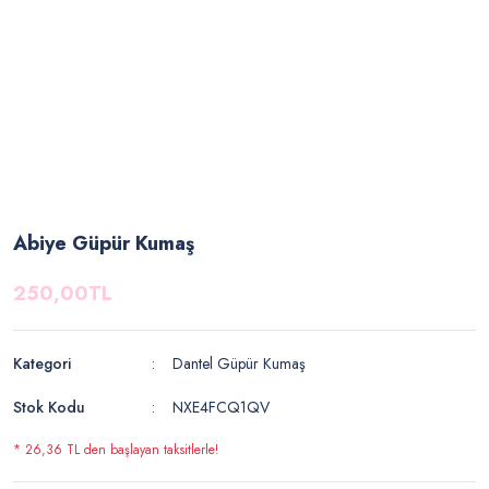
Abiye Güpür Kumaş
250,00TL
Kategori
Dantel Güpür Kumaş
Stok Kodu
NXE4FCQ1QV
* 26,36 TL den başlayan taksitlerle!