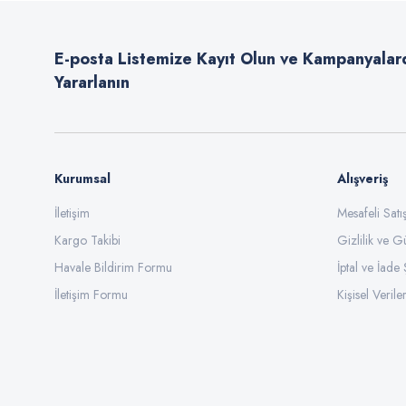
Ürün açıklamasında eksik bilgiler bulunuyor.
E-posta Listemize Kayıt Olun ve Kampanyalar
Ürün bilgilerinde hatalar bulunuyor.
Yararlanın
Ürün fiyatı diğer sitelerden daha pahalı.
Bu ürüne benzer farklı alternatifler olmalı.
Kurumsal
Alışveriş
İletişim
Mesafeli Sat
Kargo Takibi
Gizlilik ve G
Havale Bildirim Formu
İptal ve İade 
İletişim Formu
Kişisel Veriler