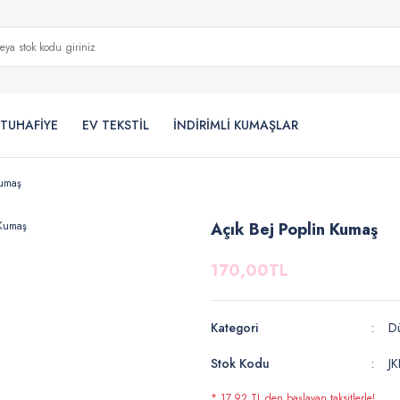
TUHAFİYE
EV TEKSTİL
İNDİRİMLİ KUMAŞLAR
Kumaş
Açık Bej Poplin Kumaş
170,00TL
Kategori
Dü
Stok Kodu
J
* 17,92 TL den başlayan taksitlerle!