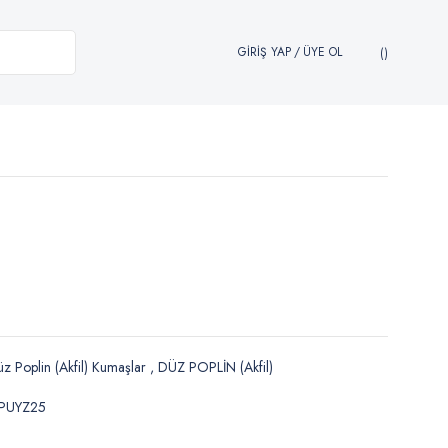
GİRİŞ YAP
/
ÜYE OL
z Poplin (Akfil) Kumaşlar
,
DÜZ POPLİN (Akfil)
KPUYZ25