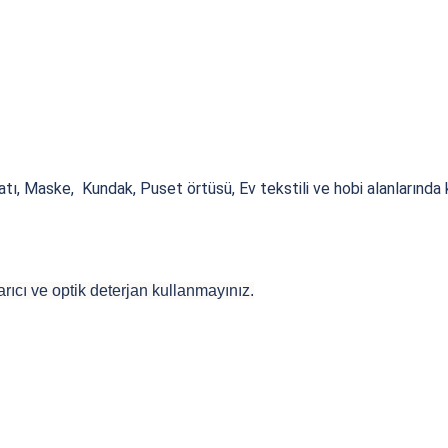
ı, Maske, Kundak, Puset örtüsü, Ev tekstili ve hobi alanlarında ku
rıcı ve optik deterjan kullanmayınız.
 yetersiz gördüğünüz noktaları öneri formunu kullanarak tarafımıza iletebilirsiniz
Bu ürüne ilk yorumu siz yapın!