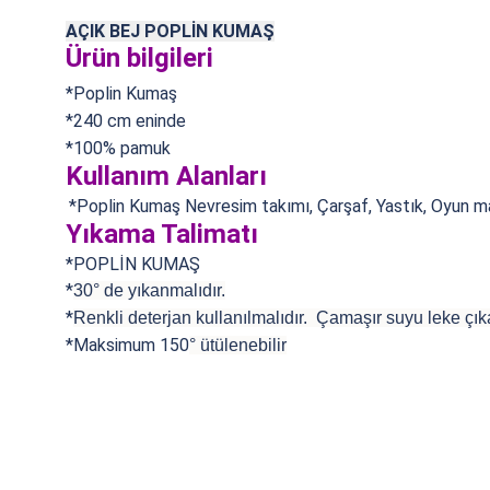
AÇIK BEJ POPLİN KUMAŞ
Ürün bilgileri
*Poplin Kumaş
*240 cm eninde
*100% pamuk
Kullanım Alanları
*Poplin Kumaş
Nevresim takımı, Çarşaf, Yastık, Oyun mat
Yıkama Talimatı
*POPLİN KUMAŞ
*
30° de yıkanmalıdır.
*
Renkli deterjan kullanılmalıdır. Çamaşır suyu leke çıka
*Maksimum 150
°
ütülenebilir
Bu ürünün fiyat bilgisi, resim, ürün açıklamalarında ve diğer konularda
Görüş ve önerileriniz için teşekkür ederiz.
Ürün resmi kalitesiz, bozuk veya görüntülenemiyor.