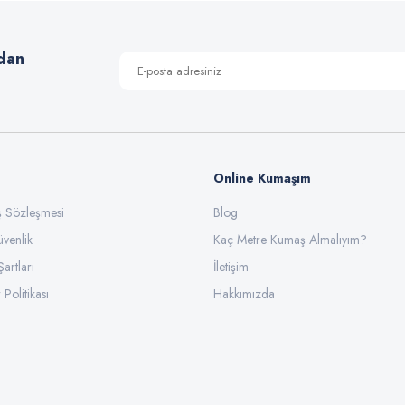
Yorum Yaz
dan
Online Kumaşım
ış Sözleşmesi
Blog
üvenlik
Gönder
Kaç Metre Kumaş Almalıyım?
Şartları
İletişim
 Politikası
Hakkımızda