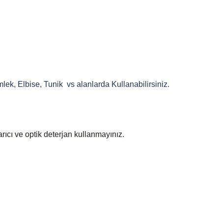
k, Elbise, Tunik vs alanlarda Kullanabilirsiniz.
rıcı ve optik deterjan kullanmayınız.
 yetersiz gördüğünüz noktaları öneri formunu kullanarak tarafımıza iletebilirsiniz
Bu ürüne ilk yorumu siz yapın!