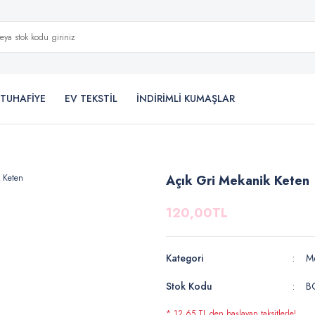
TUHAFİYE
EV TEKSTİL
İNDİRİMLİ KUMAŞLAR
Açık Gri Mekanik Keten
120,00TL
Kategori
M
Stok Kodu
B
* 12,65 TL den başlayan taksitlerle!