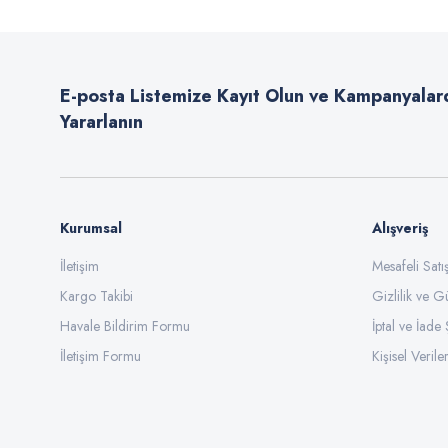
Ürün resmi kalitesiz, bozuk veya görüntülenemiyor.
Ürün açıklamasında eksik bilgiler bulunuyor.
E-posta Listemize Kayıt Olun ve Kampanyalar
Ürün bilgilerinde hatalar bulunuyor.
Yararlanın
Ürün fiyatı diğer sitelerden daha pahalı.
Bu ürüne benzer farklı alternatifler olmalı.
Kurumsal
Alışveriş
İletişim
Mesafeli Sat
Kargo Takibi
Gizlilik ve G
Havale Bildirim Formu
İptal ve İade 
İletişim Formu
Kişisel Veriler