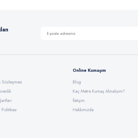
Yorum Yaz
dan
Online Kumaşım
ış Sözleşmesi
Blog
üvenlik
Gönder
Kaç Metre Kumaş Almalıyım?
Şartları
İletişim
 Politikası
Hakkımızda