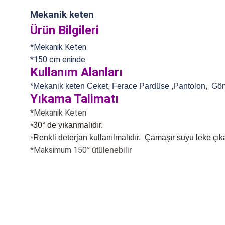
Mekanik keten
Ürün Bilgileri
*Mekanik Keten
*150 cm eninde
Kullanım Alanları
*Mekanik keten Ceket, Ferace Pardüse ,Pantolon, Gömle
Yıkama Talimatı
*Mekanik Keten
30° de yıkanmalıdır.
*
Renkli deterjan kullanılmalıdır. Çamaşır suyu leke çıka
*
*Maksimum 150
°
ütülenebilir
Bu ürünün fiyat bilgisi, resim, ürün açıklamalarında ve diğer konularda
Görüş ve önerileriniz için teşekkür ederiz.