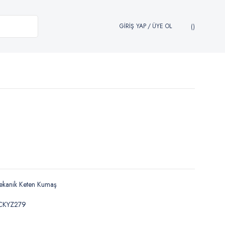
GİRİŞ YAP
/
ÜYE OL
ekanik Keten Kumaş
CKYZ279