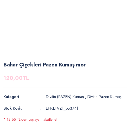
Bahar Çiçekleri Pazen Kumaş mor
120,00TL
Kategori
Divitin (PAZEN) Kumaş
,
Divitin Pazen Kumaş
Stok Kodu
EHKLTVZ1_b33741
* 12,65 TL den başlayan taksitlerle!