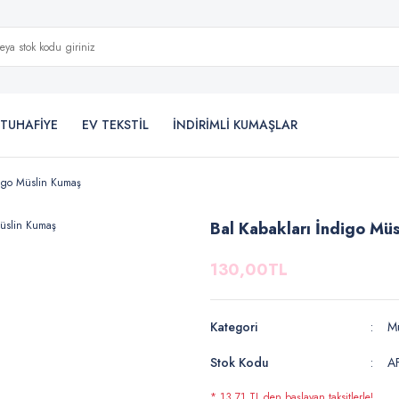
TUHAFİYE
EV TEKSTİL
İNDİRİMLİ KUMAŞLAR
digo Müslin Kumaş
Bal Kabakları İndigo Mü
130,00TL
Kategori
Mü
Stok Kodu
A
* 13,71 TL den başlayan taksitlerle!