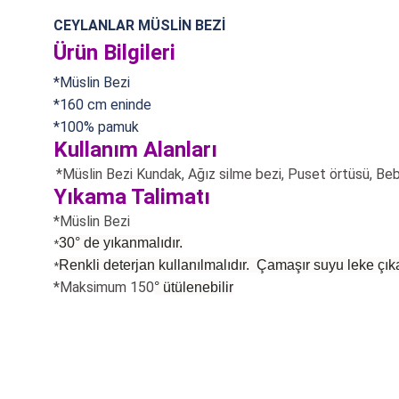
CEYLANLAR MÜSLİN BEZİ
Ürün Bilgileri
*Müslin Bezi
*160 cm eninde
*100% pamuk
Kullanım Alanları
*Müslin Bezi Kundak, Ağız silme bezi, Puset örtüsü,
Beb
Yıkama Talimatı
*Müslin Bezi
30° de yıkanmalıdır.
*
Renkli deterjan kullanılmalıdır. Çamaşır suyu leke çıka
*
*Maksimum 150
°
ütülenebilir
Bu ürünün fiyat bilgisi, resim, ürün açıklamalarında ve diğer konularda
Görüş ve önerileriniz için teşekkür ederiz.