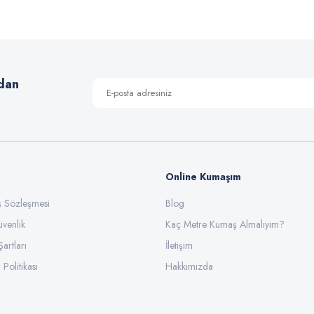
Yorum Yaz
dan
Online Kumaşım
ış Sözleşmesi
Blog
üvenlik
Gönder
Kaç Metre Kumaş Almalıyım?
Şartları
İletişim
 Politikası
Hakkımızda