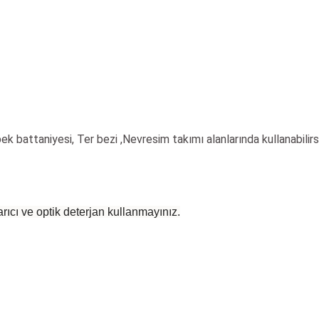
ek battaniyesi, Ter bezi ,Nevresim takımı alanlarında kullanabilirsi
rıcı ve optik deterjan kullanmayınız.
 yetersiz gördüğünüz noktaları öneri formunu kullanarak tarafımıza iletebilirsiniz
Bu ürüne ilk yorumu siz yapın!