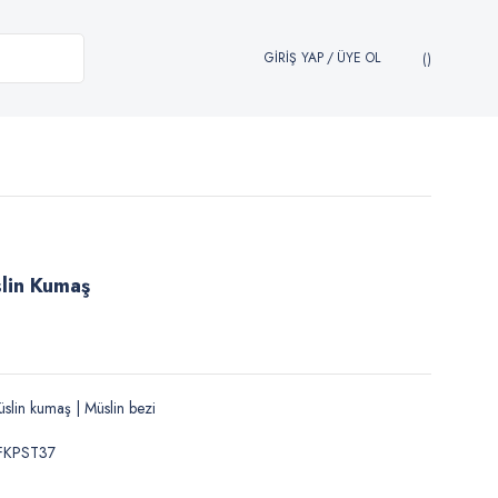
GİRİŞ YAP
/
ÜYE OL
slin Kumaş
slin kumaş | Müslin bezi
FKPST37