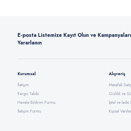
Ürün resmi kalitesiz, bozuk veya görüntülenemiyor.
Ürün açıklamasında eksik bilgiler bulunuyor.
E-posta Listemize Kayıt Olun ve Kampanyalar
Ürün bilgilerinde hatalar bulunuyor.
Yararlanın
Ürün fiyatı diğer sitelerden daha pahalı.
Bu ürüne benzer farklı alternatifler olmalı.
Kurumsal
Alışveriş
İletişim
Mesafeli Sat
Kargo Takibi
Gizlilik ve G
Havale Bildirim Formu
İptal ve İade 
İletişim Formu
Kişisel Veriler