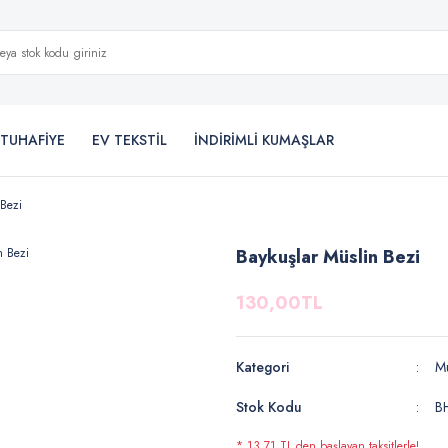
TUHAFİYE
EV TEKSTİL
İNDİRİMLİ KUMAŞLAR
 Bezi
Baykuşlar Müslin Bezi
130,00TL
Kategori
Mü
Stok Kodu
B
* 13,71 TL den başlayan taksitlerle!