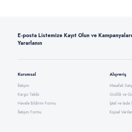
Ürün resmi kalitesiz, bozuk veya görüntülenemiyor.
Ürün açıklamasında eksik bilgiler bulunuyor.
E-posta Listemize Kayıt Olun ve Kampanyalar
Ürün bilgilerinde hatalar bulunuyor.
Yararlanın
Ürün fiyatı diğer sitelerden daha pahalı.
Bu ürüne benzer farklı alternatifler olmalı.
Kurumsal
Alışveriş
İletişim
Mesafeli Sat
Kargo Takibi
Gizlilik ve G
Havale Bildirim Formu
İptal ve İade 
İletişim Formu
Kişisel Veriler