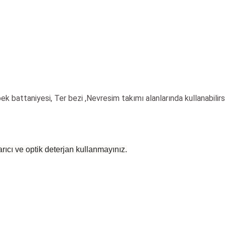
ek battaniyesi, Ter bezi ,Nevresim takımı alanlarında kullanabilirsi
rıcı ve optik deterjan kullanmayınız.
 yetersiz gördüğünüz noktaları öneri formunu kullanarak tarafımıza iletebilirsiniz
Bu ürüne ilk yorumu siz yapın!