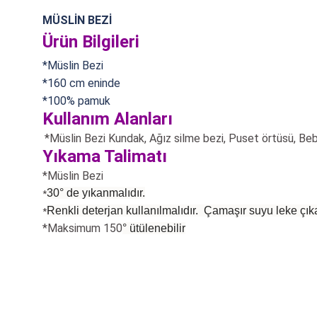
MÜSLİN BEZİ
Ürün Bilgileri
*Müslin Bezi
*160 cm eninde
*100% pamuk
Kullanım Alanları
*Müslin Bezi Kundak, Ağız silme bezi, Puset örtüsü,
Beb
Yıkama Talimatı
*Müslin Bezi
30° de yıkanmalıdır.
*
Renkli deterjan kullanılmalıdır. Çamaşır suyu leke çıka
*
*Maksimum 150
°
ütülenebilir
Bu ürünün fiyat bilgisi, resim, ürün açıklamalarında ve diğer konularda
Görüş ve önerileriniz için teşekkür ederiz.