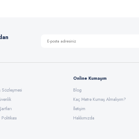
Yorum Yaz
dan
Online Kumaşım
ış Sözleşmesi
Blog
üvenlik
Gönder
Kaç Metre Kumaş Almalıyım?
Şartları
İletişim
 Politikası
Hakkımızda