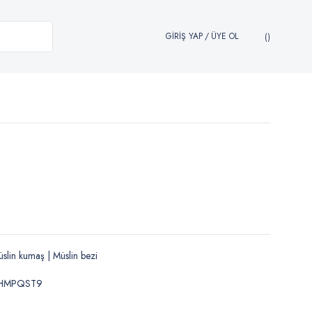
GİRİŞ YAP
/
ÜYE OL
slin kumaş | Müslin bezi
HMPQST9