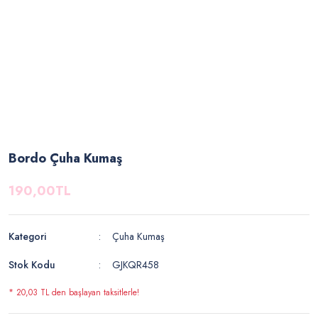
Bordo Çuha Kumaş
190,00TL
Kategori
Çuha Kumaş
Stok Kodu
GJKQR458
* 20,03 TL den başlayan taksitlerle!