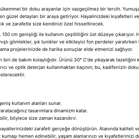
mükemmel bir doku arayanlar için vazgeçilmez bir tercih. Yumuşa
 güzel detayları bir araya getiriyor. Hayalinizdeki kıyafetleri
 ve zarafetle size kendinizi özel hissettirecek.
150 cm genişliği ile kullanım çeşitliliğini üst düzeye çıkarıyor. 
lanışlı gömlekler, şık tunikler ve etkileyici fon perdeler yaratırk
ama projelerinizde de harika sonuçlar elde etmenizi sağlıyor.
iri de bakım kolaylığıdır. Ürünü 30° C'de yıkayarak tazeliğini 
arıcı ve optik deterjan kullanmaktan kaçının; bu, kadifenizin d
österecektir.
iş kullanım alanları sunar.
aratacağınız tasarımlara dinamizm katar.
bilir, böylece size zaman kazandırır.
e hayallerinizdeki zarafeti gerçeğe dönüştürün. Alanında kaliteli
umaşı hemen edinebilir, yaşam alanlarınızı ve kıyafetlerinizi dö