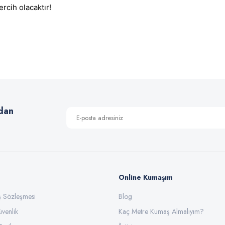
rcih olacaktır!
 yetersiz gördüğünüz noktaları öneri formunu kullanarak tarafımıza iletebilirsiniz
Bu ürüne ilk yorumu siz yapın!
Yorum Yaz
dan
Online Kumaşım
ış Sözleşmesi
Blog
üvenlik
Gönder
Kaç Metre Kumaş Almalıyım?