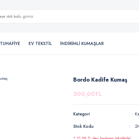
TUHAFİYE
EV TEKSTİL
İNDİRİMLİ KUMAŞLAR
Bordo Kadife Kumaş
200,00TL
Kategori
K
Stok Kodu
2
* 21,09 TL den başlayan taksitlerle!