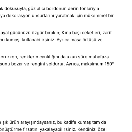
k dokusuyla, göz alıcı bordonun derin tonlarıyla
 veya dekorasyon unsurlarını yaratmak için mükemmel bir
Hayal gücünüzü özgür bırakın; Kına başı ceketleri, zarif
en bu kumaşı kullanabilirsiniz. Ayrıca masa örtüsü ve
korurken, renklerin canlılığını da uzun süre muhafaza
okusunu bozar ve rengini soldurur. Ayrıca, maksimum 150°
 ve şık ürün arayışındaysanız, bu kadife kumaş tam da
nüştürme fırsatını yakalayabilirsiniz. Kendinizi özel