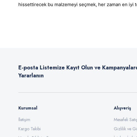
hissettirecek bu malzemeyi seçmek, her zaman en iyi te
Bu ürünün fiyat bilgisi, resim, ürün açıklamalarında ve diğer konularda
Görüş ve önerileriniz için teşekkür ederiz.
Ürün resmi kalitesiz, bozuk veya görüntülenemiyor.
Ürün açıklamasında eksik bilgiler bulunuyor.
E-posta Listemize Kayıt Olun ve Kampanyalar
Ürün bilgilerinde hatalar bulunuyor.
Yararlanın
Ürün fiyatı diğer sitelerden daha pahalı.
Bu ürüne benzer farklı alternatifler olmalı.
Kurumsal
Alışveriş
İletişim
Mesafeli Sat
Kargo Takibi
Gizlilik ve G