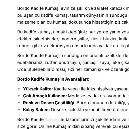
Bordo Kadife Kumaş, evinize şıklık ve zarafet katacak 
buluşan bu kadife kumaş, tasarım dünyasının sunduğu en
malzeme olan bu kumaş, dokusunda hissettiğiniz sıcaklık
Bu kadife kumaş, olmak istediğiniz her yerde yanınızda. 
etekler, şık elbiseler, modern şallar, klasik bluzlar, kul
runner gibi ev dekorasyon unsurlarında ya da kutu kapl
Bordo Kadife Kumaş’ın sunduğu en önemli özelliklerden b
edebilirsiniz. Lütfen unutmayın, çamaşır suyu, leke çık
C’de ütülenebilir olması, sizi her zaman şık ve özenli g
Bordo Kadife Kumaş'ın Avantajları
:
Yüksek Kalite:
Kadife yapısı ile lüks hissiyatı yaşatır.
Çok Amaçlı Kullanım:
Moda ve ev dekorasyonunda gen
Renk ve Desen Çeşitliliği:
Bordo tonunun derinliği, y
Kolay Bakım:
Düşük sıcaklıkta yıkanabilir ve ütülene
Bordo Kadife
Kumaş
ile tasarımlarınızı şekillendirin v
size göre. Online Kumaşım'dan sipariş vererek bu eşsiz k