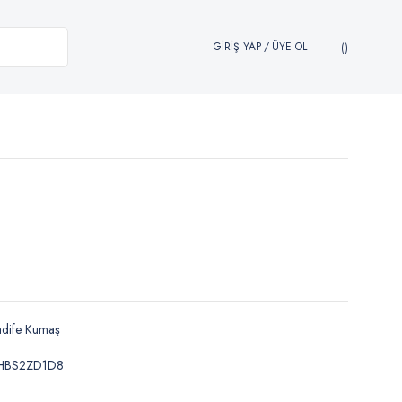
GİRİŞ YAP
/
ÜYE OL
adife Kumaş
HBS2ZD1D8