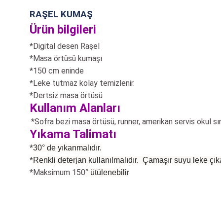
RAŞEL KUMAŞ
Ürün bilgileri
*Digital desen Raşel
*Masa örtüsü kumaşı
*150 cm eninde
*Leke tutmaz kolay temizlenir.
*Dertsiz masa örtüsü
Kullanım Alanları
*Sofra bezi masa örtüsü, runner, amerikan servis okul sı
Yıkama Talimatı
*
30° de yıkanmalıdır.
*
Renkli deterjan kullanılmalıdır. Çamaşır suyu leke çıka
*Maksimum 150
°
ütülenebilir
Bu ürünün fiyat bilgisi, resim, ürün açıklamalarında ve diğer konularda
Görüş ve önerileriniz için teşekkür ederiz.