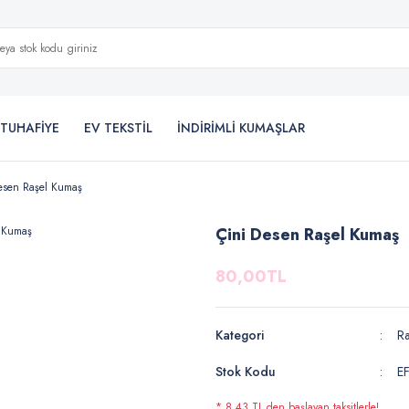
TUHAFİYE
EV TEKSTİL
İNDİRİMLİ KUMAŞLAR
esen Raşel Kumaş
Çini Desen Raşel Kumaş
80,00TL
Kategori
Ra
Stok Kodu
E
* 8,43 TL den başlayan taksitlerle!