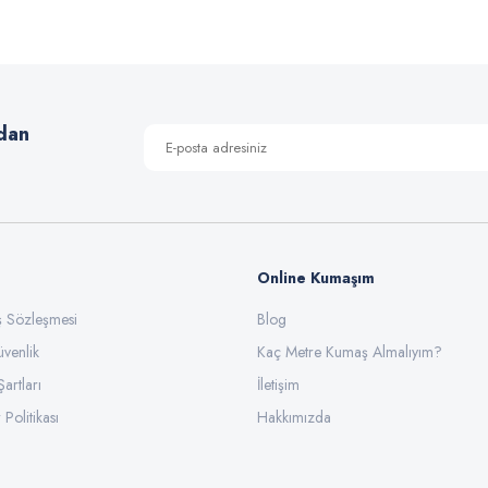
Bu ürüne ilk yorumu siz yapın!
Yorum Yaz
dan
Online Kumaşım
ış Sözleşmesi
Blog
üvenlik
Gönder
Kaç Metre Kumaş Almalıyım?
Şartları
İletişim
 Politikası
Hakkımızda