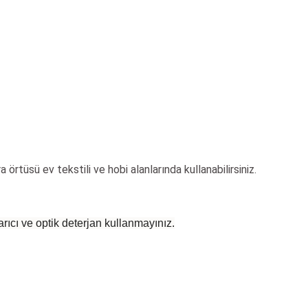
ra örtüsü
ev tekstili ve hobi alanlarında kullanabilirsiniz.
rıcı ve optik deterjan kullanmayınız.
 yetersiz gördüğünüz noktaları öneri formunu kullanarak tarafımıza iletebilirsiniz