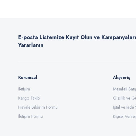
Ürün resmi kalitesiz, bozuk veya görüntülenemiyor.
Ürün açıklamasında eksik bilgiler bulunuyor.
E-posta Listemize Kayıt Olun ve Kampanyalar
Ürün bilgilerinde hatalar bulunuyor.
Yararlanın
Ürün fiyatı diğer sitelerden daha pahalı.
Bu ürüne benzer farklı alternatifler olmalı.
Kurumsal
Alışveriş
İletişim
Mesafeli Sat
Kargo Takibi
Gizlilik ve G
Havale Bildirim Formu
İptal ve İade 
İletişim Formu
Kişisel Veriler