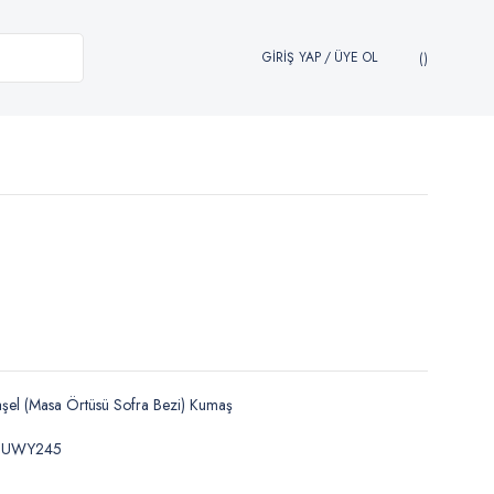
GİRİŞ YAP
/
ÜYE OL
şel (Masa Örtüsü Sofra Bezi) Kumaş
FUWY245