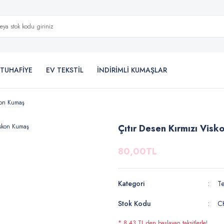
TUHAFİYE
EV TEKSTİL
İNDİRİMLİ KUMAŞLAR
skon Kumaş
Çıtır Desen Kırmızı Visk
80,00TL
Kategori
Te
Stok Kodu
C
* 8,43 TL den başlayan taksitlerle!