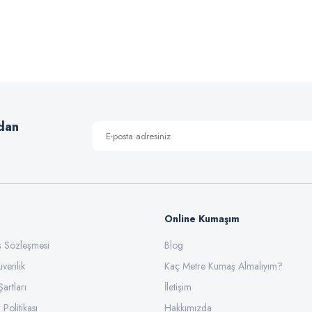
 yetersiz gördüğünüz noktaları öneri formunu kullanarak tarafımıza iletebilirsiniz
Bu ürüne ilk yorumu siz yapın!
Yorum Yaz
dan
Online Kumaşım
ış Sözleşmesi
Blog
üvenlik
Gönder
Kaç Metre Kumaş Almalıyım?
Şartları
İletişim
 Politikası
Hakkımızda