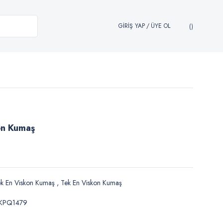
GİRİŞ YAP
/
ÜYE OL
on Kumaş
k En Viskon Kumaş
,
Tek En Viskon Kumaş
KPQ1479