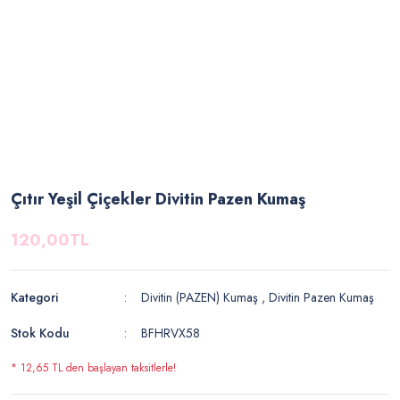
Çıtır Yeşil Çiçekler Divitin Pazen Kumaş
120,00TL
Kategori
Divitin (PAZEN) Kumaş
,
Divitin Pazen Kumaş
Stok Kodu
BFHRVX58
* 12,65 TL den başlayan taksitlerle!