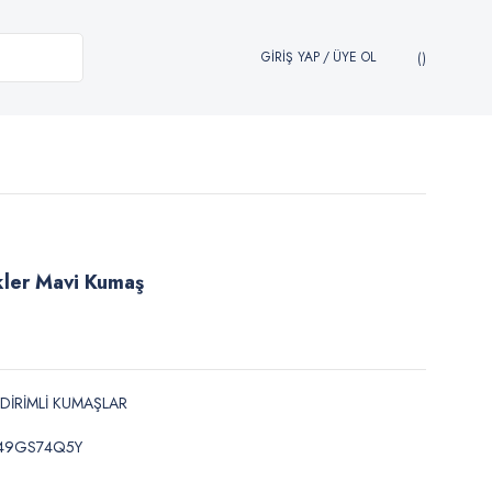
GİRİŞ YAP
/
ÜYE OL
kler Mavi Kumaş
NDİRİMLİ KUMAŞLAR
49GS74Q5Y