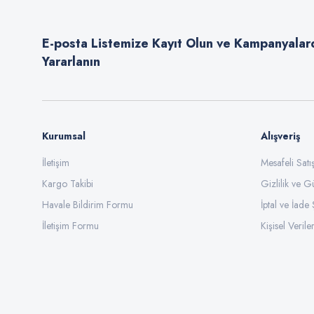
Ürün açıklamasında eksik bilgiler bulunuyor.
E-posta Listemize Kayıt Olun ve Kampanyalar
Ürün bilgilerinde hatalar bulunuyor.
Yararlanın
Ürün fiyatı diğer sitelerden daha pahalı.
Bu ürüne benzer farklı alternatifler olmalı.
Kurumsal
Alışveriş
İletişim
Mesafeli Sat
Kargo Takibi
Gizlilik ve G
Havale Bildirim Formu
İptal ve İade 
İletişim Formu
Kişisel Veriler