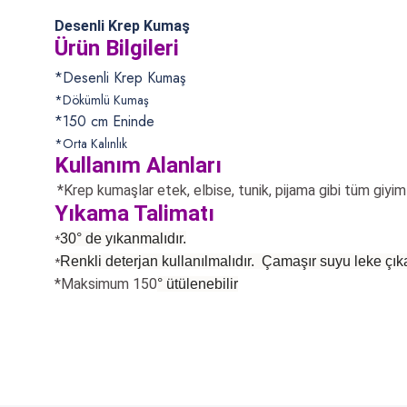
Desenli Krep Kumaş
Ürün Bilgileri
*Desenli Krep Kumaş
*Dökümlü Kumaş
*150 cm Eninde
*Orta Kalınlık
Kullanım Alanları
*Krep kumaşlar etek, elbise, tunik, pijama
gibi tüm giyim 
Yıkama Talimatı
30° de yıkanmalıdır.
*
Renkli deterjan kullanılmalıdır. Çamaşır suyu leke çıka
*
*Maksimum 150
°
ütülenebilir
Bu ürünün fiyat bilgisi, resim, ürün açıklamalarında ve diğer konularda
Görüş ve önerileriniz için teşekkür ederiz.
Ürün resmi kalitesiz, bozuk veya görüntülenemiyor.