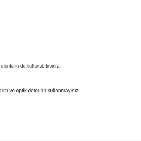
alanların da kullanabilirsiniz.
rıcı ve optik deterjan kullanmayınız.
 yetersiz gördüğünüz noktaları öneri formunu kullanarak tarafımıza iletebilirsiniz
Bu ürüne ilk yorumu siz yapın!