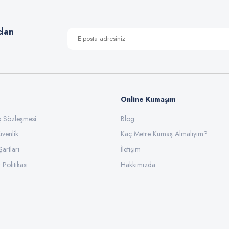
Yorum Yaz
dan
Online Kumaşım
ış Sözleşmesi
Blog
üvenlik
Gönder
Kaç Metre Kumaş Almalıyım?
Şartları
İletişim
 Politikası
Hakkımızda