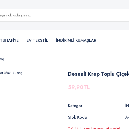
TUHAFİYE
EV TEKSTİL
İNDİRİMLİ KUMAŞLAR
maş
Desenli Krep Toplu Çiçe
59,90TL
Kategori
İ
Stok Kodu
A
* 6,32 TL den başlayan taksitlerle!