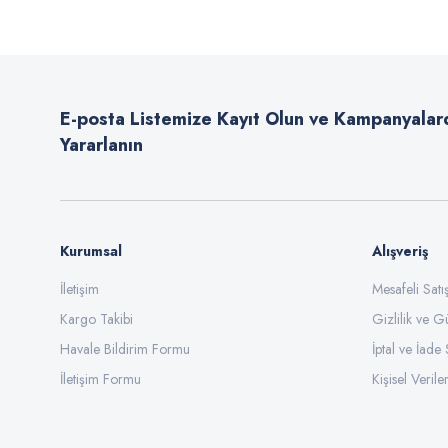
Ürün resmi kalitesiz, bozuk veya görüntülenemiyor.
Ürün açıklamasında eksik bilgiler bulunuyor.
E-posta Listemize Kayıt Olun ve Kampanyalar
Ürün bilgilerinde hatalar bulunuyor.
Yararlanın
Ürün fiyatı diğer sitelerden daha pahalı.
Bu ürüne benzer farklı alternatifler olmalı.
Kurumsal
Alışveriş
İletişim
Mesafeli Sat
Kargo Takibi
Gizlilik ve G
Havale Bildirim Formu
İptal ve İade 
İletişim Formu
Kişisel Veriler