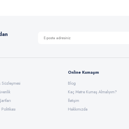
Yorum Yaz
dan
Online Kumaşım
ış Sözleşmesi
Blog
üvenlik
Gönder
Kaç Metre Kumaş Almalıyım?
Şartları
İletişim
 Politikası
Hakkımızda