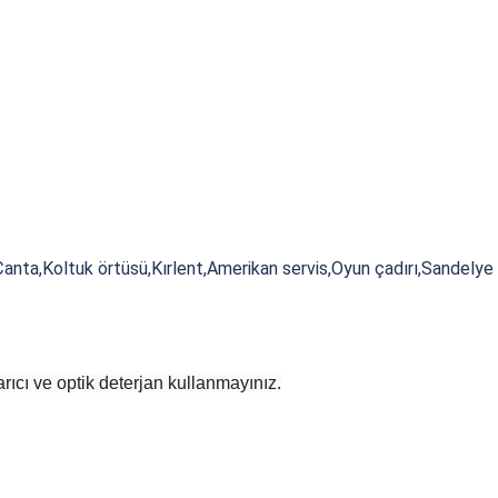
nta,Koltuk örtüsü,Kırlent,Amerikan servis,Oyun çadırı,Sandelye 
rıcı ve optik deterjan kullanmayınız.
 yetersiz gördüğünüz noktaları öneri formunu kullanarak tarafımıza iletebilirsiniz
Bu ürüne ilk yorumu siz yapın!