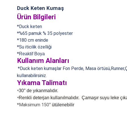
Duck Keten Kumaş
Ürün Bilgileri
*Duck keten
*%65 pamuk % 35 polyester
*180 cm eninde
*Su iticilik özelliği
*
Reaktif Boya
Kullanım Alanları
*Duck keten kumaşlar
Fon Perde, Masa örtüsü,Runner,Ça
kullanabilirsiniz.
Yıkama Talimatı
30° de yıkanmalıdır.
*
Renkli deterjan kullanılmalıdır. Çamaşır suyu leke çıka
*
*Maksimum 150
°
ütülenebilir
Bu ürünün fiyat bilgisi, resim, ürün açıklamalarında ve diğer konularda
Görüş ve önerileriniz için teşekkür ederiz.