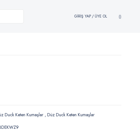
GİRİŞ YAP
/
ÜYE OL
üz Duck Keten Kumaşlar
,
Düz Duck Keten Kumaşlar
BDEKWZ9