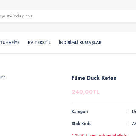
TUHAFİYE
EV TEKSTİL
İNDİRİMLİ KUMAŞLAR
Füme Duck Keten
240,00TL
Kategori
D
Stok Kodu
A
* 25,30 TL den başlayan taksitlerle!