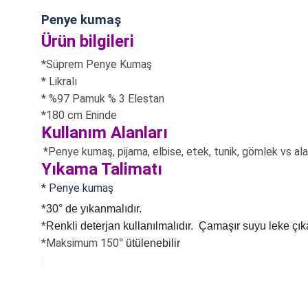
Penye kumaş
Ürün bilgileri
*Süprem Penye Kumaş
* Likralı
* %97 Pamuk % 3 Elestan
*180 cm Eninde
Kullanım Alanları
*Penye kumaş, pijama, elbise, etek, tunik, gömlek vs
ala
Yıkama Talimatı
* Penye kumaş
*
30° de yıkanmalıdır.
*
Renkli deterjan kullanılmalıdır. Çamaşır suyu leke çıka
*Maksimum 150
°
ütülenebilir
Bu ürünün fiyat bilgisi, resim, ürün açıklamalarında ve diğer konularda
Görüş ve önerileriniz için teşekkür ederiz.