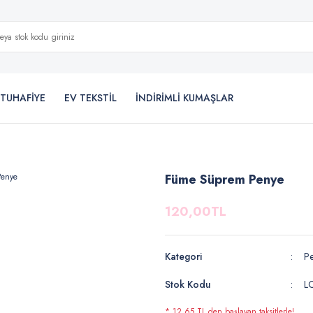
TUHAFİYE
EV TEKSTİL
İNDİRİMLİ KUMAŞLAR
Füme Süprem Penye
120,00TL
Kategori
P
Stok Kodu
L
* 12,65 TL den başlayan taksitlerle!