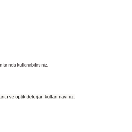
nlarında kullanabilirsiniz.
rıcı ve optik deterjan kullanmayınız.
 yetersiz gördüğünüz noktaları öneri formunu kullanarak tarafımıza iletebilirsiniz