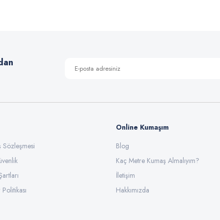
Bu ürüne ilk yorumu siz yapın!
Yorum Yaz
dan
Online Kumaşım
ış Sözleşmesi
Blog
üvenlik
Gönder
Kaç Metre Kumaş Almalıyım?
Şartları
İletişim
 Politikası
Hakkımızda