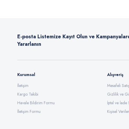
Ürün resmi kalitesiz, bozuk veya görüntülenemiyor.
Ürün açıklamasında eksik bilgiler bulunuyor.
E-posta Listemize Kayıt Olun ve Kampanyalar
Ürün bilgilerinde hatalar bulunuyor.
Yararlanın
Ürün fiyatı diğer sitelerden daha pahalı.
Bu ürüne benzer farklı alternatifler olmalı.
Kurumsal
Alışveriş
İletişim
Mesafeli Sat
Kargo Takibi
Gizlilik ve G
Havale Bildirim Formu
İptal ve İade 
İletişim Formu
Kişisel Veriler