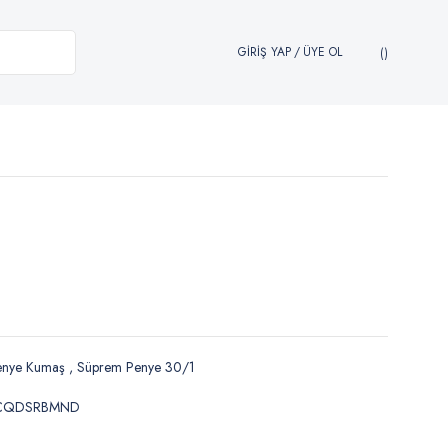
GİRİŞ YAP
/
ÜYE OL
enye Kumaş
,
Süprem Penye 30/1
CQDSRBMND