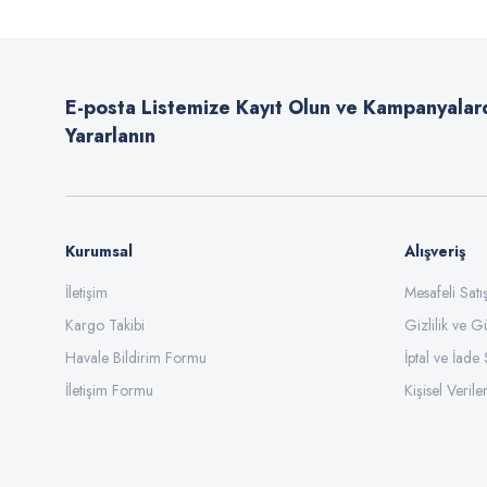
Ürün resmi kalitesiz, bozuk veya görüntülenemiyor.
Ürün açıklamasında eksik bilgiler bulunuyor.
E-posta Listemize Kayıt Olun ve Kampanyalar
Ürün bilgilerinde hatalar bulunuyor.
Yararlanın
Ürün fiyatı diğer sitelerden daha pahalı.
Bu ürüne benzer farklı alternatifler olmalı.
Kurumsal
Alışveriş
İletişim
Mesafeli Sat
Kargo Takibi
Gizlilik ve G
Havale Bildirim Formu
İptal ve İade 
İletişim Formu
Kişisel Veriler