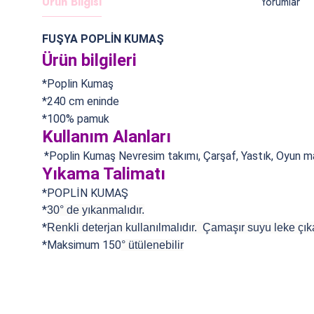
Ürün Bilgisi
Yorumlar
FUŞYA POPLİN KUMAŞ
Ürün bilgileri
*Poplin Kumaş
*240 cm eninde
*100% pamuk
Kullanım Alanları
*Poplin Kumaş
Nevresim takımı, Çarşaf, Yastık, Oyun mat
Yıkama Talimatı
*POPLİN KUMAŞ
*
30° de yıkanmalıdır.
*
Renkli deterjan kullanılmalıdır. Çamaşır suyu leke çıka
*Maksimum 150
°
ütülenebilir
Bu ürünün fiyat bilgisi, resim, ürün açıklamalarında ve diğer konularda
Görüş ve önerileriniz için teşekkür ederiz.