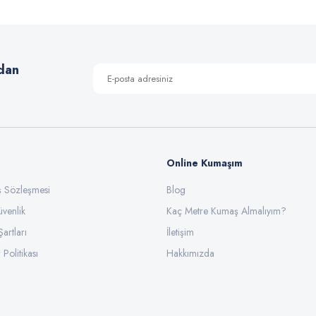
Yorum Yaz
dan
Online Kumaşım
ış Sözleşmesi
Blog
üvenlik
Gönder
Kaç Metre Kumaş Almalıyım?
Şartları
İletişim
 Politikası
Hakkımızda