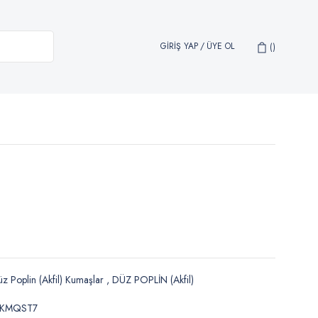
GİRİŞ YAP
/
ÜYE OL
z Poplin (Akfil) Kumaşlar
,
DÜZ POPLİN (Akfil)
JKMQST7