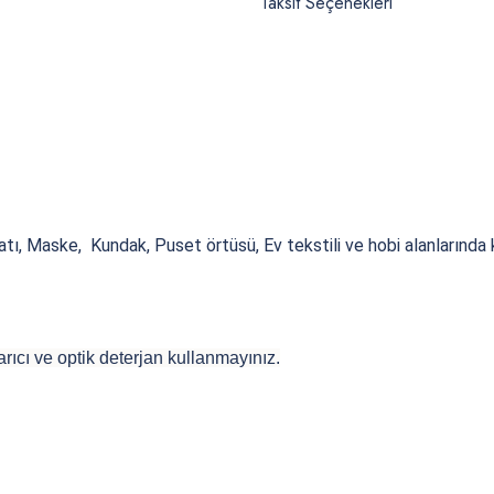
Taksit Seçenekleri
ı, Maske, Kundak, Puset örtüsü, Ev tekstili ve hobi alanlarında ku
rıcı ve optik deterjan kullanmayınız.
 yetersiz gördüğünüz noktaları öneri formunu kullanarak tarafımıza iletebilirsiniz
Bu ürüne ilk yorumu siz yapın!