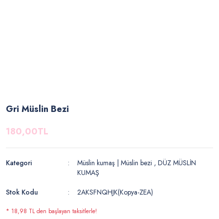
Gri Müslin Bezi
180,00TL
Kategori
Müslin kumaş | Müslin bezi
,
DÜZ MÜSLİN
KUMAŞ
Stok Kodu
2AKSFNQHJK(Kopya-ZEA)
* 18,98 TL den başlayan taksitlerle!