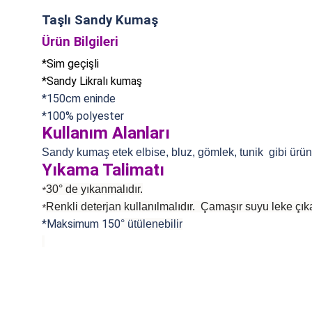
Taşlı Sandy Kumaş
Ürün Bilgileri
*Sim geçişli
*Sandy Likralı kumaş
*150cm eninde
*100% polyester
Kullanım Alanları
Sandy kumaş etek elbise, bluz, gömlek, tunik gibi ürünl
Yıkama Talimatı
30° de yıkanmalıdır.
*
Renkli deterjan kullanılmalıdır. Çamaşır suyu leke çıka
*
*Maksimum 150
°
ütülenebilir
Bu ürünün fiyat bilgisi, resim, ürün açıklamalarında ve diğer konularda
Görüş ve önerileriniz için teşekkür ederiz.