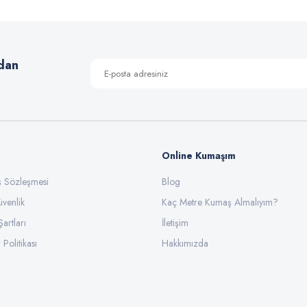
Yorum Yaz
dan
Online Kumaşım
ış Sözleşmesi
Blog
üvenlik
Gönder
Kaç Metre Kumaş Almalıyım?
Şartları
İletişim
 Politikası
Hakkımızda