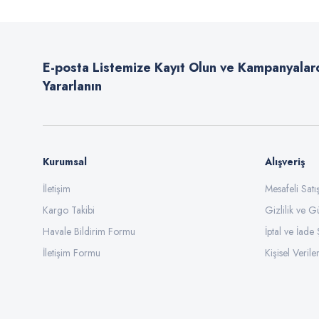
Ürün resmi kalitesiz, bozuk veya görüntülenemiyor.
Ürün açıklamasında eksik bilgiler bulunuyor.
E-posta Listemize Kayıt Olun ve Kampanyalar
Ürün bilgilerinde hatalar bulunuyor.
Yararlanın
Ürün fiyatı diğer sitelerden daha pahalı.
Bu ürüne benzer farklı alternatifler olmalı.
Kurumsal
Alışveriş
İletişim
Mesafeli Sat
Kargo Takibi
Gizlilik ve G
Havale Bildirim Formu
İptal ve İade 
İletişim Formu
Kişisel Veriler