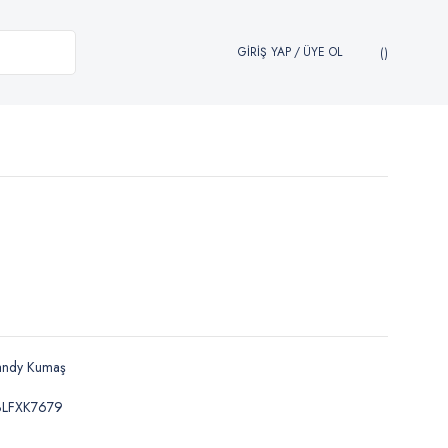
GİRİŞ YAP
/
ÜYE OL
andy Kumaş
BLFXK7679