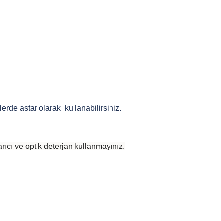
erde astar olarak kullanabilirsiniz.
rıcı ve optik deterjan kullanmayınız.
 yetersiz gördüğünüz noktaları öneri formunu kullanarak tarafımıza iletebilirsiniz
Bu ürüne ilk yorumu siz yapın!