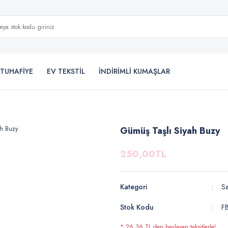
TUHAFİYE
EV TEKSTİL
İNDİRİMLİ KUMAŞLAR
Gümüş Taşlı Siyah Buzy
250,00TL
Kategori
S
Stok Kodu
F
* 26,36 TL den başlayan taksitlerle!