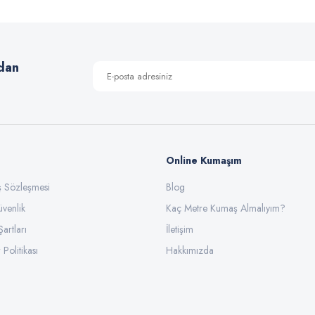
Yorum Yaz
dan
Online Kumaşım
ış Sözleşmesi
Blog
üvenlik
Gönder
Kaç Metre Kumaş Almalıyım?
Şartları
İletişim
 Politikası
Hakkımızda