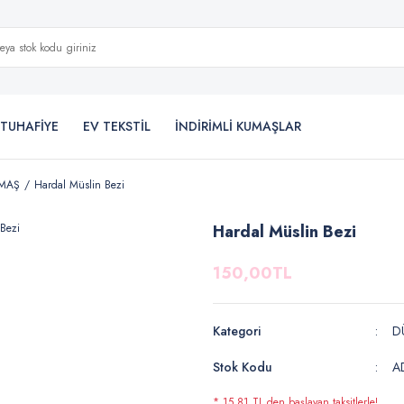
TUHAFİYE
EV TEKSTİL
İNDİRİMLİ KUMAŞLAR
UMAŞ
Hardal Müslin Bezi
Hardal Müslin Bezi
150,00TL
Kategori
D
Stok Kodu
A
* 15,81 TL den başlayan taksitlerle!