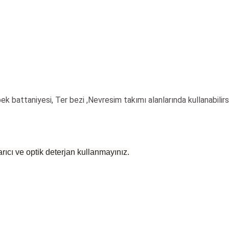
ek battaniyesi, Ter bezi ,Nevresim takımı alanlarında kullanabilirsi
rıcı ve optik deterjan kullanmayınız.
 yetersiz gördüğünüz noktaları öneri formunu kullanarak tarafımıza iletebilirsiniz
Bu ürüne ilk yorumu siz yapın!