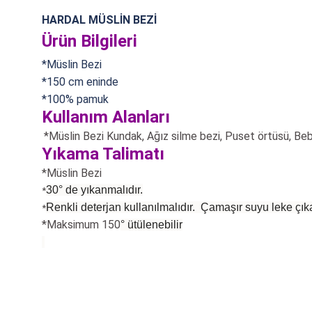
HARDAL MÜSLİN BEZİ
Ürün Bilgileri
*Müslin Bezi
*150 cm eninde
*100% pamuk
Kullanım Alanları
*Müslin Bezi Kundak, Ağız silme bezi, Puset örtüsü,
Beb
Yıkama Talimatı
*Müslin Bezi
30° de yıkanmalıdır.
*
Renkli deterjan kullanılmalıdır. Çamaşır suyu leke çıka
*
*Maksimum 150
°
ütülenebilir
Bu ürünün fiyat bilgisi, resim, ürün açıklamalarında ve diğer konularda
Görüş ve önerileriniz için teşekkür ederiz.