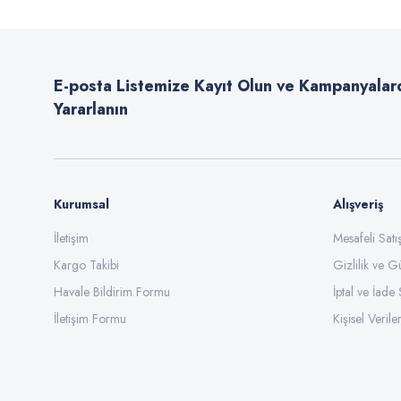
Ürün resmi kalitesiz, bozuk veya görüntülenemiyor.
Ürün açıklamasında eksik bilgiler bulunuyor.
E-posta Listemize Kayıt Olun ve Kampanyalar
Ürün bilgilerinde hatalar bulunuyor.
Yararlanın
Ürün fiyatı diğer sitelerden daha pahalı.
Bu ürüne benzer farklı alternatifler olmalı.
Kurumsal
Alışveriş
İletişim
Mesafeli Sat
Kargo Takibi
Gizlilik ve G
Havale Bildirim Formu
İptal ve İade 
İletişim Formu
Kişisel Veriler