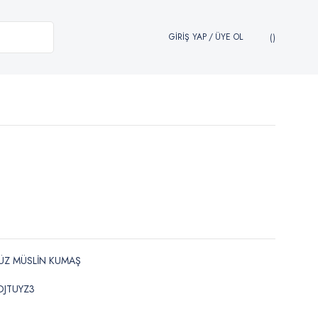
GİRİŞ YAP
/
ÜYE OL
ÜZ MÜSLİN KUMAŞ
DJTUYZ3