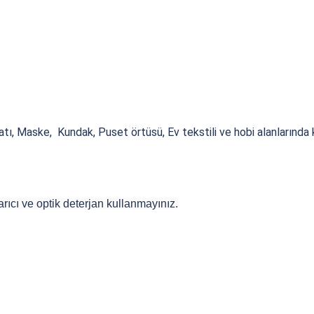
ı, Maske, Kundak, Puset örtüsü, Ev tekstili ve hobi alanlarında ku
rıcı ve optik deterjan kullanmayınız.
 yetersiz gördüğünüz noktaları öneri formunu kullanarak tarafımıza iletebilirsiniz
Bu ürüne ilk yorumu siz yapın!