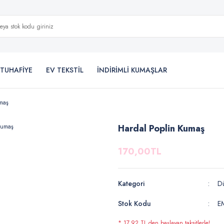
TUHAFİYE
EV TEKSTİL
İNDİRİMLİ KUMAŞLAR
maş
Hardal Poplin Kumaş
170,00TL
Kategori
Dü
Stok Kodu
E
* 17,92 TL den başlayan taksitlerle!