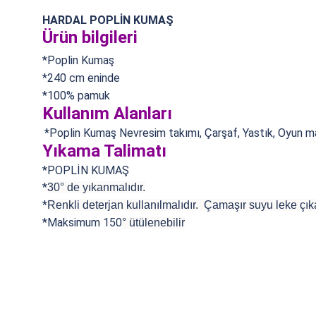
HARDAL POPLİN KUMAŞ
Ürün bilgileri
*Poplin Kumaş
*240 cm eninde
*100% pamuk
Kullanım Alanları
*Poplin Kumaş
Nevresim takımı, Çarşaf, Yastık, Oyun mat
Yıkama Talimatı
*POPLİN KUMAŞ
*
30° de yıkanmalıdır.
*
Renkli deterjan kullanılmalıdır. Çamaşır suyu leke çıka
*Maksimum 150
°
ütülenebilir
Bu ürünün fiyat bilgisi, resim, ürün açıklamalarında ve diğer konularda
Görüş ve önerileriniz için teşekkür ederiz.
Ürün resmi kalitesiz, bozuk veya görüntülenemiyor.