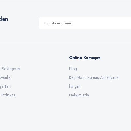
Yorum Yaz
dan
Online Kumaşım
ış Sözleşmesi
Blog
üvenlik
Gönder
Kaç Metre Kumaş Almalıyım?
Şartları
İletişim
 Politikası
Hakkımızda