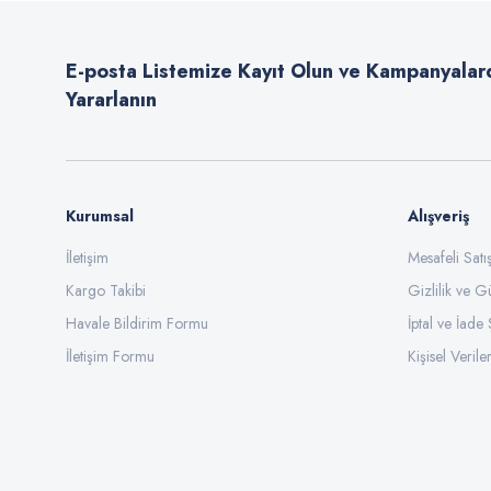
Ürün açıklamasında eksik bilgiler bulunuyor.
E-posta Listemize Kayıt Olun ve Kampanyalar
Ürün bilgilerinde hatalar bulunuyor.
Yararlanın
Ürün fiyatı diğer sitelerden daha pahalı.
Bu ürüne benzer farklı alternatifler olmalı.
Kurumsal
Alışveriş
İletişim
Mesafeli Sat
Kargo Takibi
Gizlilik ve G
Havale Bildirim Formu
İptal ve İade 
İletişim Formu
Kişisel Veriler