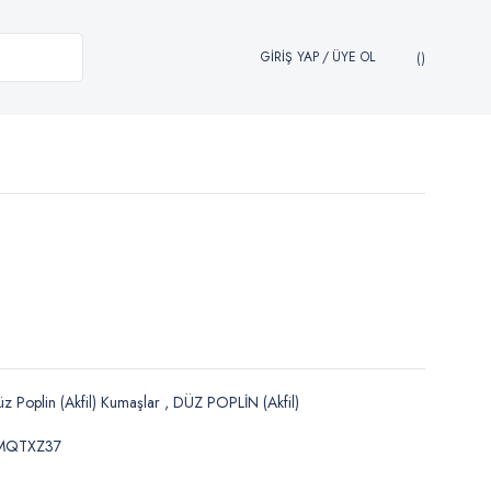
GİRİŞ YAP
/
ÜYE OL
z Poplin (Akfil) Kumaşlar
,
DÜZ POPLİN (Akfil)
MQTXZ37