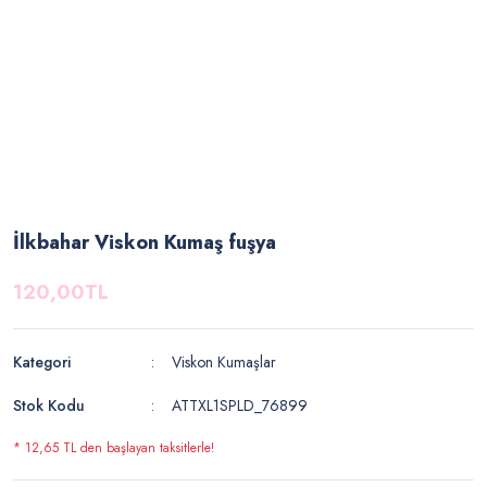
İlkbahar Viskon Kumaş fuşya
120,00TL
Kategori
Viskon Kumaşlar
Stok Kodu
ATTXL1SPLD_76899
* 12,65 TL den başlayan taksitlerle!