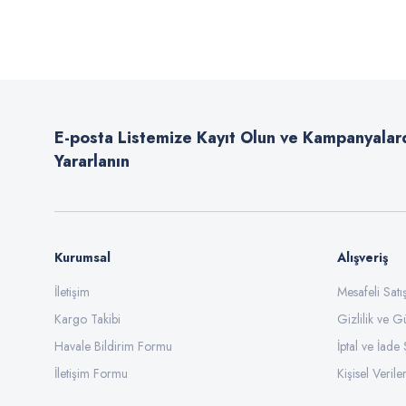
Görüş ve önerileriniz için teşekkür ederiz.
Ürün resmi kalitesiz, bozuk veya görüntülenemiyor.
Ürün açıklamasında eksik bilgiler bulunuyor.
E-posta Listemize Kayıt Olun ve Kampanyalar
Ürün bilgilerinde hatalar bulunuyor.
Yararlanın
Ürün fiyatı diğer sitelerden daha pahalı.
Bu ürüne benzer farklı alternatifler olmalı.
Kurumsal
Alışveriş
İletişim
Mesafeli Sat
Kargo Takibi
Gizlilik ve G
Havale Bildirim Formu
İptal ve İade 
İletişim Formu
Kişisel Veriler