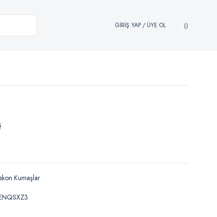
GİRİŞ YAP
/
ÜYE OL
ş
skon Kumaşlar
ENQSXZ3