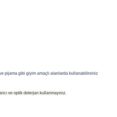
 ve pijama gibi giyim amaçlı alanlarda kullanabilirsiniz
rıcı ve optik deterjan kullanmayınız.
 yetersiz gördüğünüz noktaları öneri formunu kullanarak tarafımıza iletebilirsiniz