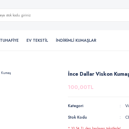
TUHAFİYE
EV TEKSTİL
İNDİRİMLİ KUMAŞLAR
İnce Dallar Viskon Kuma
100,00TL
Kategori
Vi
Stok Kodu
C
* 10,54 TL den başlayan taksitlerle!