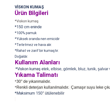
VİSKON KUMAŞ
Ürün Bilgileri
*Viskon kumaş
*150 cm eninde
*100% pamuk
*
Yüksek oranda nen emicidir
*Terletmez ve hava alır.
*Rahat ve zarif bir kumaştır.
Doğaldır.
Kullanım Alanları
*Viskon kumaş e
tek, elbise, gömlek, bluz, tunik, şalvar
Yıkama Talimatı
30° de yıkanmalıdır.
*
Renkli deterjan kullanılmalıdır. Çamaşır suyu leke çıka
*
*Maksimum 150
°
ütülenebilir
Bu ürünün fiyat bilgisi, resim, ürün açıklamalarında ve diğer konularda