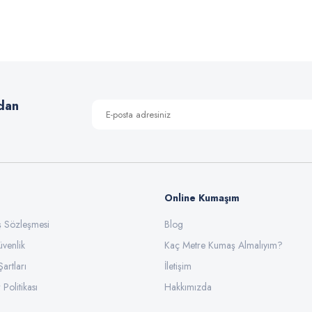
Bu ürüne ilk yorumu siz yapın!
Yorum Yaz
dan
Online Kumaşım
ış Sözleşmesi
Blog
üvenlik
Gönder
Kaç Metre Kumaş Almalıyım?
Şartları
İletişim
 Politikası
Hakkımızda