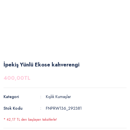
İpekiş Yünlü Ekose kahverengi
400,00TL
Kategori
Kışlık Kumaşlar
Stok Kodu
FNPRW136_292381
* 42,17 TL den başlayan taksitlerle!