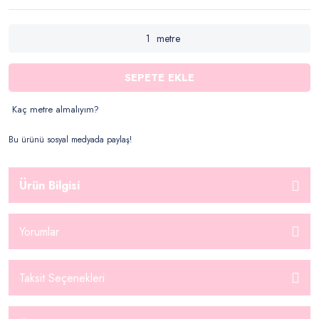
metre
SEPETE EKLE
Kaç metre almalıyım?
Bu ürünü sosyal medyada paylaş!
Ürün Bilgisi
Yorumlar
Taksit Seçenekleri