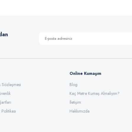
Yorum Yaz
dan
Online Kumaşım
ış Sözleşmesi
Blog
üvenlik
Gönder
Kaç Metre Kumaş Almalıyım?
Şartları
İletişim
 Politikası
Hakkımızda