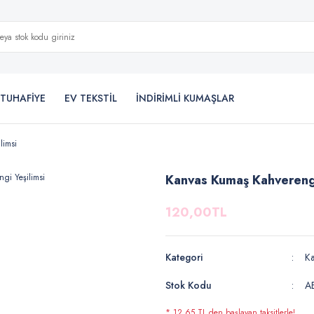
TUHAFİYE
EV TEKSTİL
İNDİRİMLİ KUMAŞLAR
limsi
Kanvas Kumaş Kahverengi
120,00TL
Kategori
K
Stok Kodu
A
* 12,65 TL den başlayan taksitlerle!