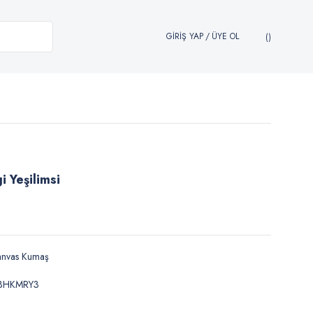
GİRİŞ YAP
/
ÜYE OL
 Yeşilimsi
anvas Kumaş
BHKMRY3