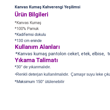
Kanvas Kumaş Kahverengi Yeşilimsi
Ürün Bilgileri
*Kanvas Kumaş
*100% Pamuk
*Kadifemsi dokulu
*130 cm eninde
Kullanım Alanları
*Kanvas kumaş pantolon ceket, etek, elbise, 
Yıkama Talimatı
*
30° de yıkanmalıdır.
Renkli deterjan kullanılmalıdır. Çamaşır suyu leke çıka
*
*Maksimum 150
°
ütülenebilir
Bu ürünün fiyat bilgisi, resim, ürün açıklamalarında ve diğer konularda
Görüş ve önerileriniz için teşekkür ederiz.