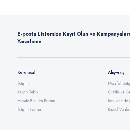
Ürün resmi kalitesiz, bozuk veya görüntülenemiyor.
Ürün açıklamasında eksik bilgiler bulunuyor.
E-posta Listemize Kayıt Olun ve Kampanyalar
Ürün bilgilerinde hatalar bulunuyor.
Yararlanın
Ürün fiyatı diğer sitelerden daha pahalı.
Bu ürüne benzer farklı alternatifler olmalı.
Kurumsal
Alışveriş
İletişim
Mesafeli Sat
Kargo Takibi
Gizlilik ve G
Havale Bildirim Formu
İptal ve İade 
İletişim Formu
Kişisel Veriler