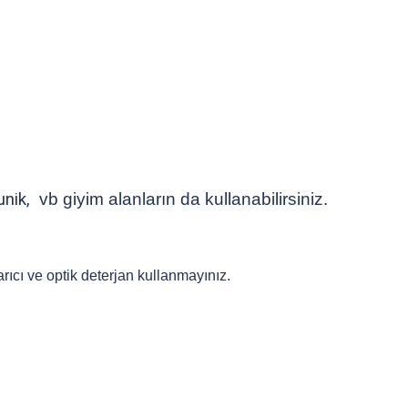
tunik,
vb giyim alanların da kullanabilirsiniz.
rıcı ve optik deterjan kullanmayınız.
 yetersiz gördüğünüz noktaları öneri formunu kullanarak tarafımıza iletebilirsiniz
Bu ürüne ilk yorumu siz yapın!