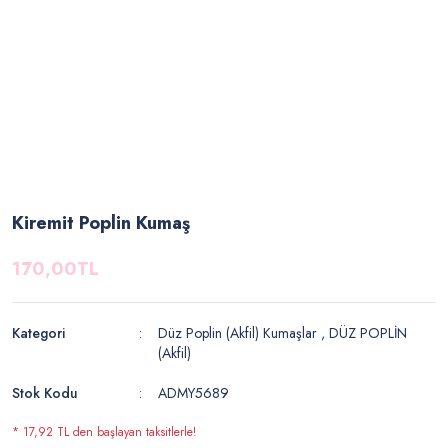
Kiremit Poplin Kumaş
170,00TL
Kategori
Düz Poplin (Akfil) Kumaşlar
,
DÜZ POPLİN
(Akfil)
Stok Kodu
ADMY5689
* 17,92 TL den başlayan taksitlerle!