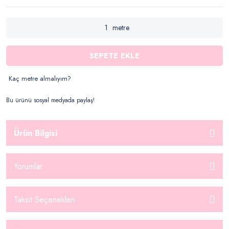
metre
SEPETE EKLE
Kaç metre almalıyım?
Bu ürünü sosyal medyada paylaş!
Ürün Bilgisi
Yorumlar
Taksit Seçenekleri