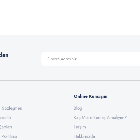
 yetersiz gördüğünüz noktaları öneri formunu kullanarak tarafımıza iletebilirsiniz
Bu ürüne ilk yorumu siz yapın!
Yorum Yaz
dan
Online Kumaşım
ış Sözleşmesi
Blog
üvenlik
Gönder
Kaç Metre Kumaş Almalıyım?
Şartları
İletişim
 Politikası
Hakkımızda