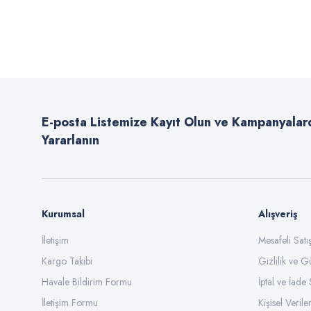
Bu ürünün fiyat bilgisi, resim, ürün açıklamalarında ve diğer konularda
Görüş ve önerileriniz için teşekkür ederiz.
Ürün resmi kalitesiz, bozuk veya görüntülenemiyor.
Ürün açıklamasında eksik bilgiler bulunuyor.
E-posta Listemize Kayıt Olun ve Kampanyalar
Ürün bilgilerinde hatalar bulunuyor.
Yararlanın
Ürün fiyatı diğer sitelerden daha pahalı.
Bu ürüne benzer farklı alternatifler olmalı.
Kurumsal
Alışveriş
İletişim
Mesafeli Sat
Kargo Takibi
Gizlilik ve G
Havale Bildirim Formu
İptal ve İade 
İletişim Formu
Kişisel Veriler