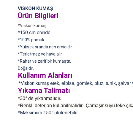
VİSKON KUMAŞ
Ürün Bilgileri
*Viskon kumaş
*150 cm eninde
*100% pamuk
*
Yüksek oranda nen emicidir
*Terletmez ve hava alır.
*Rahat ve zarif bir kumaştır.
Doğaldır.
Kullanım Alanları
*Viskon kumaş e
tek, elbise, gömlek, bluz, tunik, şalvar
Yıkama Talimatı
30° de yıkanmalıdır.
*
Renkli deterjan kullanılmalıdır. Çamaşır suyu leke çıka
*
*Maksimum 150
°
ütülenebilir