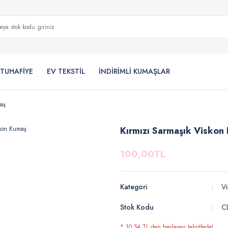
TUHAFİYE
EV TEKSTİL
İNDİRİMLİ KUMAŞLAR
aş
Kırmızı Sarmaşık Viskon
100,00TL
Kategori
Vi
Stok Kodu
C
* 10,54 TL den başlayan taksitlerle!