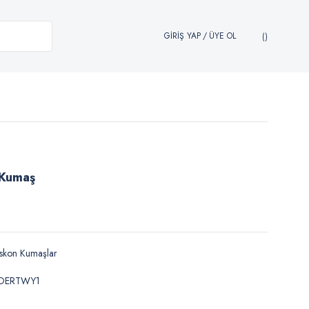
GİRİŞ YAP
/
ÜYE OL
 Kumaş
skon Kumaşlar
DERTWY1