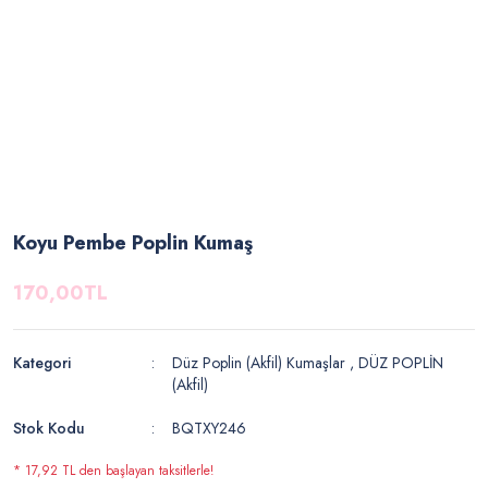
Koyu Pembe Poplin Kumaş
170,00TL
Kategori
Düz Poplin (Akfil) Kumaşlar
,
DÜZ POPLİN
(Akfil)
Stok Kodu
BQTXY246
* 17,92 TL den başlayan taksitlerle!