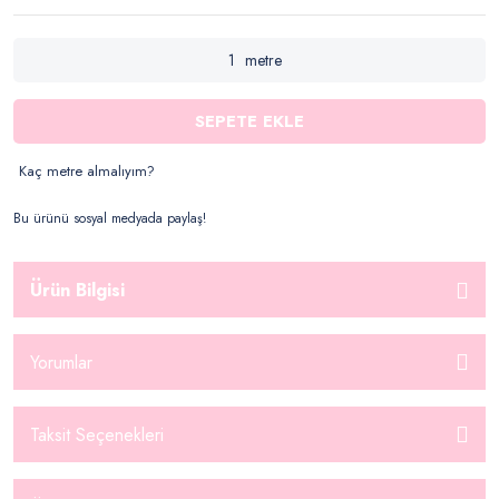
metre
SEPETE EKLE
Kaç metre almalıyım?
Bu ürünü sosyal medyada paylaş!
Ürün Bilgisi
Yorumlar
Taksit Seçenekleri