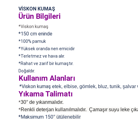
VİSKON KUMAŞ
Ürün Bilgileri
*Viskon kumaş
*150 cm eninde
*100% pamuk
*
Yüksek oranda nen emicidir
*Terletmez ve hava alır.
*Rahat ve zarif bir kumaştır.
Doğaldır.
Kullanım Alanları
*Viskon kumaş e
tek, elbise, gömlek, bluz, tunik, şalvar
Yıkama Talimatı
30° de yıkanmalıdır.
*
Renkli deterjan kullanılmalıdır. Çamaşır suyu leke çıka
*
*Maksimum 150
°
ütülenebilir