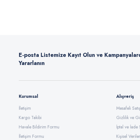
Bu ürünün fiyat bilgisi, resim, ürün açıklamalarında ve diğer konularda
Görüş ve önerileriniz için teşekkür ederiz.
Ürün resmi kalitesiz, bozuk veya görüntülenemiyor.
Ürün açıklamasında eksik bilgiler bulunuyor.
E-posta Listemize Kayıt Olun ve Kampanyalar
Ürün bilgilerinde hatalar bulunuyor.
Yararlanın
Ürün fiyatı diğer sitelerden daha pahalı.
Bu ürüne benzer farklı alternatifler olmalı.
Kurumsal
Alışveriş
İletişim
Mesafeli Sat
Kargo Takibi
Gizlilik ve G
Havale Bildirim Formu
İptal ve İade 
İletişim Formu
Kişisel Veriler