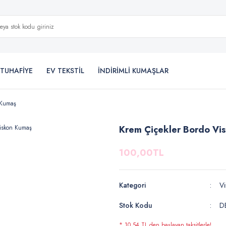
TUHAFİYE
EV TEKSTİL
İNDİRİMLİ KUMAŞLAR
 Kumaş
Krem Çiçekler Bordo Vi
100,00TL
Kategori
Vi
Stok Kodu
D
* 10,54 TL den başlayan taksitlerle!