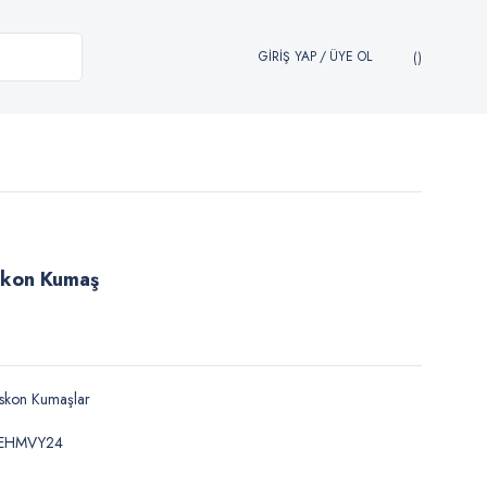
GİRİŞ YAP
/
ÜYE OL
skon Kumaş
skon Kumaşlar
EHMVY24