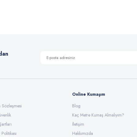
 yetersiz gördüğünüz noktaları öneri formunu kullanarak tarafımıza iletebilirsiniz
Bu ürüne ilk yorumu siz yapın!
Yorum Yaz
dan
Online Kumaşım
ış Sözleşmesi
Blog
üvenlik
Gönder
Kaç Metre Kumaş Almalıyım?
Şartları
İletişim
 Politikası
Hakkımızda