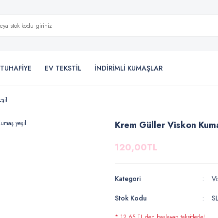
TUHAFİYE
EV TEKSTİL
İNDİRİMLİ KUMAŞLAR
şil
Krem Güller Viskon Kuma
120,00TL
Kategori
Vi
Stok Kodu
S
* 12,65 TL den başlayan taksitlerle!