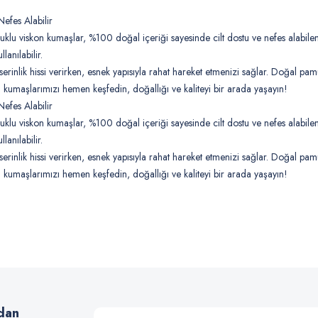
fes Alabilir
lu viskon kumaşlar, %100 doğal içeriği sayesinde cilt dostu ve nefes alabilen
lanılabilir.
serinlik hissi verirken, esnek yapısıyla rahat hareket etmenizi sağlar. Doğal p
 kumaşlarımızı hemen keşfedin, doğallığı ve kaliteyi bir arada yaşayın!
fes Alabilir
lu viskon kumaşlar, %100 doğal içeriği sayesinde cilt dostu ve nefes alabilen
lanılabilir.
serinlik hissi verirken, esnek yapısıyla rahat hareket etmenizi sağlar. Doğal p
 kumaşlarımızı hemen keşfedin, doğallığı ve kaliteyi bir arada yaşayın!
 yetersiz gördüğünüz noktaları öneri formunu kullanarak tarafımıza iletebilirsiniz
Bu ürüne ilk yorumu siz yapın!
Yorum Yaz
dan