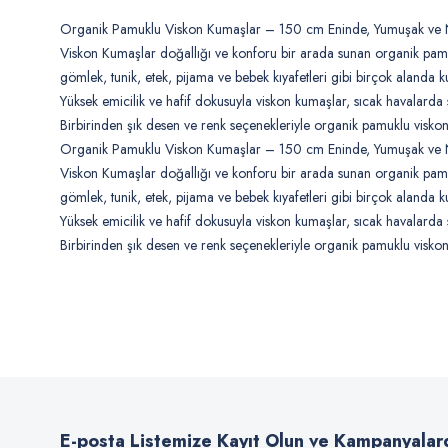
Organik Pamuklu Viskon Kumaşlar – 150 cm Eninde, Yumuşak ve Ne
Viskon Kumaşlar doğallığı ve konforu bir arada sunan organik pamuk
gömlek, tunik, etek, pijama ve bebek kıyafetleri gibi birçok alanda kul
Yüksek emicilik ve hafif dokusuyla viskon kumaşlar, sıcak havalarda 
Birbirinden şık desen ve renk seçenekleriyle organik pamuklu viskon
Organik Pamuklu Viskon Kumaşlar – 150 cm Eninde, Yumuşak ve Ne
Viskon Kumaşlar doğallığı ve konforu bir arada sunan organik pamuk
gömlek, tunik, etek, pijama ve bebek kıyafetleri gibi birçok alanda kul
Yüksek emicilik ve hafif dokusuyla viskon kumaşlar, sıcak havalarda 
Birbirinden şık desen ve renk seçenekleriyle organik pamuklu viskon
Bu ürünün fiyat bilgisi, resim, ürün açıklamalarında ve diğer konularda
Görüş ve önerileriniz için teşekkür ederiz.
Ürün resmi kalitesiz, bozuk veya görüntülenemiyor.
Ürün açıklamasında eksik bilgiler bulunuyor.
E-posta Listemize Kayıt Olun ve Kampanyalar
Ürün bilgilerinde hatalar bulunuyor.