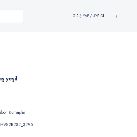
GİRİŞ YAP
/
ÜYE OL
ş yeşil
skon Kumaşlar
LHV82R2S2_3295