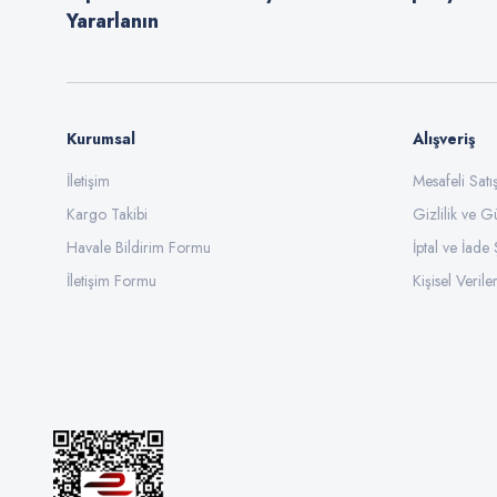
Yararlanın
Ürün fiyatı diğer sitelerden daha pahalı.
Bu ürüne benzer farklı alternatifler olmalı.
Kurumsal
Alışveriş
İletişim
Mesafeli Sat
Kargo Takibi
Gizlilik ve G
Havale Bildirim Formu
İptal ve İade 
İletişim Formu
Kişisel Veriler