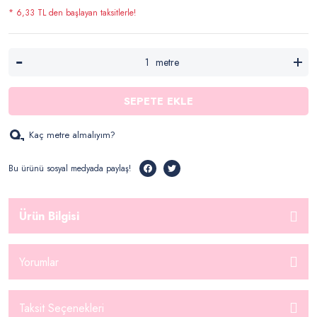
* 6,33 TL den başlayan taksitlerle!
metre
SEPETE EKLE
Kaç metre almalıyım?
Bu ürünü sosyal medyada paylaş!
Ürün Bilgisi
Yorumlar
Taksit Seçenekleri